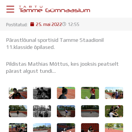
Skip
to
content
25. mai 2022
12:55
Postitatud:
KESKKONNAD
Stuudium
Pärastlõunal sportisid Tamme Staadionil
Postkast
11.klasside õpilased.
Drive
Tamme TV
Pildistas Mathias Mõttus, kes jooksis peatselt
Tamme Leht
pärast algust tundi…
Kooliraadio
Koorilaul
ÕPPETÖÖ
Tunniplaan
Aastaplaan
Õppekava
Ainepassid
Huviringid
Õpilastööd (UPT)