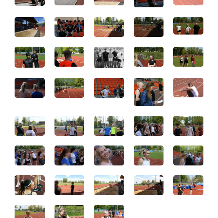
Distantsõpe
Kodukord
Projektid
ÜLDINFO
Sisseastumine
Meie kool
Dokumendid
Uudised
Lapsevanemale
Vilistlastele
Toitlustamine
Virtuaaltuur
Õpilasesindus
Kontaktid
Tööpakkumised