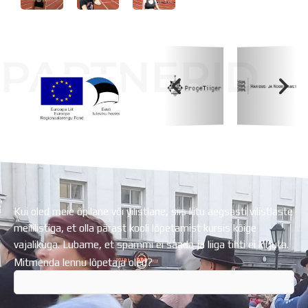
PARTNERID
Koolihoone valmimist rahastati Euroopa Liidu
Regionaalarengufondist
Kui oled meie õpilane või vilistlane, siis liitu aegsasti vilistlaste
meililistiga, et olla pärast kooli lõpetamist kursis kõige
vajalikuga. Lubame, et spämmi ei saada ja liiga tihti ei kirjuta.
Mitmenda lennu lõpetaja oled?