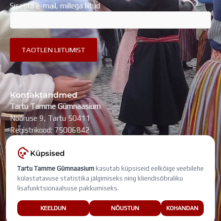
Sisesta e-mail, millega liitud
Kontaktandmed
Tartu Tamme Gümnaasium
Nooruse 9, Tartu 50411
Registrikood: 75006842
kool@tammegymnaasium.ee
Küpsised
KONTAKTID
Tartu Tamme Gümnaasium
kasutab küpsiseid eelkõige veebilehe
Search
Search
külastatavuse statistika jälgimiseks ning kliendisõbraliku
lisafunktsionaalsuse pakkumiseks.
Viimati muudetud: 7. august 2026
KEELDUN
NÕUSTUN
KOHANDAN