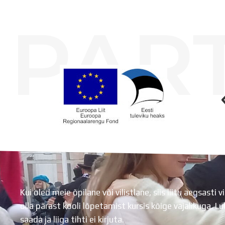
PAR
Koolihoone valmimist rahastati Euroopa Liidu Regionaalarengufondist
Kui oled meie õpilane või vilistlane, siis liitu aegsasti vi
olla pärast kooli lõpetamist kursis kõige vajalikuga. 
saada ja liiga tihti ei kirjuta.