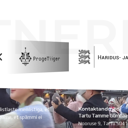
TNER
Kontaktandmed
listlaste meililistiga, et
Tartu Tamme Gümnaa
Lubame, et spämmi ei
Nooruse 9, Tartu 504