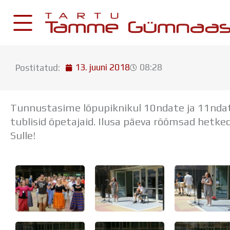
Skip
to
content
13. juuni 2018
08:28
Postitatud:
KESKKONNAD
Stuudium
Tunnustasime lõpupiknikul 10ndate ja 11ndate 
Postkast
tublisid õpetajaid. Ilusa päeva rõõmsad hetked 
Drive
Sulle!
Tamme TV
Tamme Leht
Kooliraadio
Koorilaul