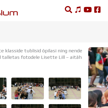
ÕPPETÖÖ
Tunniplaan
klasside tublisid õpilasi ning nende
Aastaplaan
talletas fotodele Lisette Lill – aitäh
Õppekava
Ainepassid
Huviringid
Õpilastööd (UPT)
Distantsõpe
Kodukord
Projektid