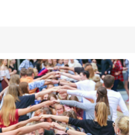
ÜLDINFO
Sisseastumine
Meie kool
Dokumendid
Uudised
Lapsevanemale
Vilistlastele
Toitlustamine
Virtuaaltuur
Õpilasesindus
Kontaktid