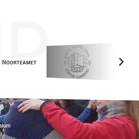
ID
sium
11