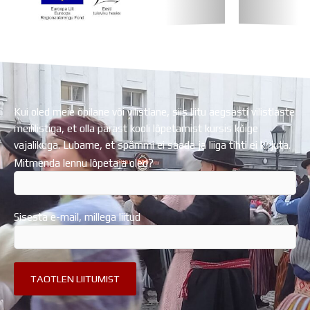
Koolihoone valmimist rahastati Euroopa Liidu
Regionaalarengufondist
Kui oled meie õpilane või vilistlane, siis liitu aegsasti vilistlaste
meililistiga, et olla pärast kooli lõpetamist kursis kõige
vajalikuga. Lubame, et spämmi ei saada ja liiga tihti ei kirjuta.
Mitmenda lennu lõpetaja oled?
Sisesta e-mail, millega liitud