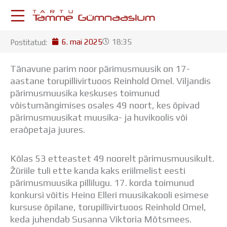
Skip
to
content
6. mai 2025
18:35
Postitatud:
KESKKONNAD
Stuudium
Tänavune parim noor pärimusmuusik on 17-
Postkast
aastane torupillivirtuoos Reinhold Omel. Viljandis
Drive
pärimusmuusika keskuses toimunud
Tamme TV
võistumängimises osales 49 noort, kes õpivad
Tamme Leht
pärimusmuusikat muusika- ja huvikoolis või
Kooliraadio
eraõpetaja juures.
Koorilaul
ÕPPETÖÖ
Kõlas 53 etteastet 49 noorelt pärimusmuusikult.
Tunniplaan
Žüriile tuli ette kanda kaks eriilmelist eesti
Aastaplaan
pärimusmuusika pillilugu. 17. korda toimunud
Õppekava
konkursi võitis Heino Elleri muusikakooli esimese
Ainepassid
kursuse õpilane, torupillivirtuoos Reinhold Omel,
Huviringid
keda juhendab Susanna Viktoria Mõtsmees.
Õpilastööd (UPT)