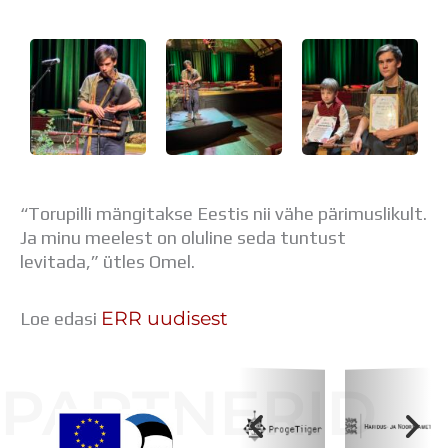
Distantsõpe
Kodukord
Projektid
ÜLDINFO
Sisseastumine
Meie kool
Dokumendid
Uudised
Lapsevanemale
“Torupilli mängitakse Eestis nii vähe pärimuslikult.
Vilistlastele
Ja minu meelest on oluline seda tuntust
Toitlustamine
levitada,” ütles Omel.
Virtuaaltuur
Õpilasesindus
ERR uudisest
Loe edasi
Kontaktid
Tööpakkumised
PARTNERID