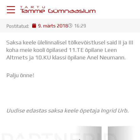
Skip
to
content
9. märts 2018
16:29
Postitatud:
KESKKONNAD
Stuudium
Saksa keele ülelinnalisel tõlkevõistlusel said II ja III
Postkast
koha meie kooli õpilased 11.TE õpilane Leen
Drive
Altmets ja 10.KU klassi õpilane Anel Neumann.
Tamme TV
Tamme Leht
Palju õnne!
Kooliraadio
Koorilaul
ÕPPETÖÖ
Tunniplaan
Aastaplaan
Uudise edastas saksa keele õpetaja Ingrid Urb.
Õppekava
Ainepassid
Huviringid
Õpilastööd (UPT)