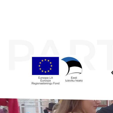
PAR
Koolihoone valmimist rahastati Euroopa Liidu Regionaalarengufondist