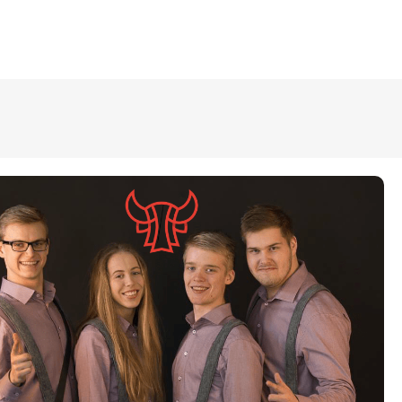
ÜLDINFO
Sisseastumine
Meie kool
Dokumendid
Uudised
Lapsevanemale
Vilistlastele
Toitlustamine
Virtuaaltuur
Õpilasesindus
Kontaktid