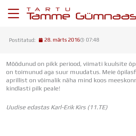
Skip
to
content
28. märts 2016
07:48
Postitatud:
KESKKONNAD
Stuudium
Möödunud on pikk periood, viimati kuulsite õp
Postkast
on toimunud aga suur muudatus. Meie õpilasf
Drive
aprillist on võimalik näha mind koos meeskon
kindlasti pilk peale!
Tamme TV
Tamme Leht
Uudise edastas Karl-Erik Kirs (11.TE)
Kooliraadio
Koorilaul