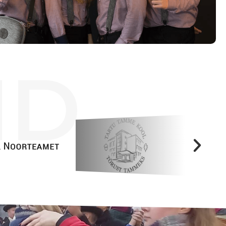
Tööpakkumised
ID