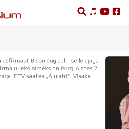
ÕPPETÖÖ
Tunniplaan
ilasfirmast Bison sügisel
– selle ajaga
Aastaplaan
irma uueks nimeks on Pürg. Alates 7.
Õppekava
naga ETV saates „Ajujaht”. Visake
Ainepassid
Huviringid
Õpilastööd (UPT)
Distantsõpe
Kodukord
Projektid