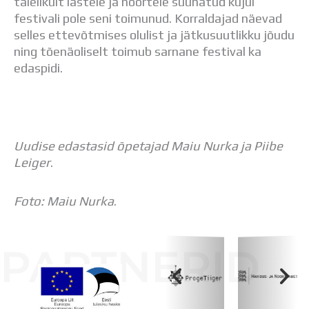
täielikult lastele ja noortele suunatud kujul
festivali pole seni toimunud. Korraldajad näevad
selles ettevõtmises olulist ja jätkusuutlikku jõudu
ning tõenäoliselt toimub sarnane festival ka
edaspidi.
Uudise edastasid õpetajad Maiu Nurka ja Piibe
Leiger
.
Foto: Maiu Nurka
.
PARTNERID