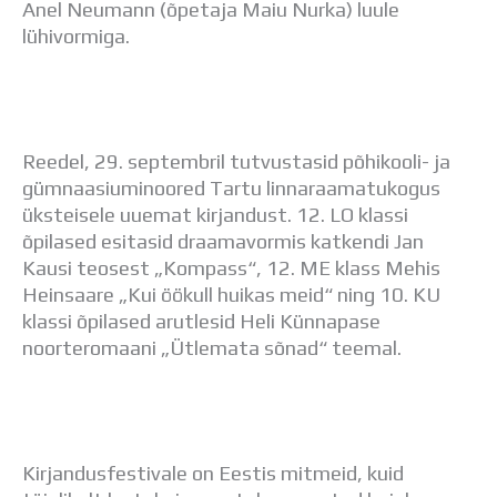
Anel Neumann (õpetaja Maiu Nurka) luule
Distantsõpe
lühivormiga.
Kodukord
Projektid
ÜLDINFO
Sisseastumine
Meie kool
Reedel, 29. septembril tutvustasid põhikooli- ja
Dokumendid
gümnaasiuminoored Tartu linnaraamatukogus
Uudised
üksteisele uuemat kirjandust. 12. LO klassi
Lapsevanemale
õpilased esitasid draamavormis katkendi Jan
Vilistlastele
Kausi teosest „Kompass“, 12. ME klass Mehis
Toitlustamine
Heinsaare „Kui öökull huikas meid“ ning 10. KU
Virtuaaltuur
klassi õpilased arutlesid Heli Künnapase
Õpilasesindus
noorteromaani „Ütlemata sõnad“ teemal.
Kontaktid
Tööpakkumised
Kirjandusfestivale on Eestis mitmeid, kuid