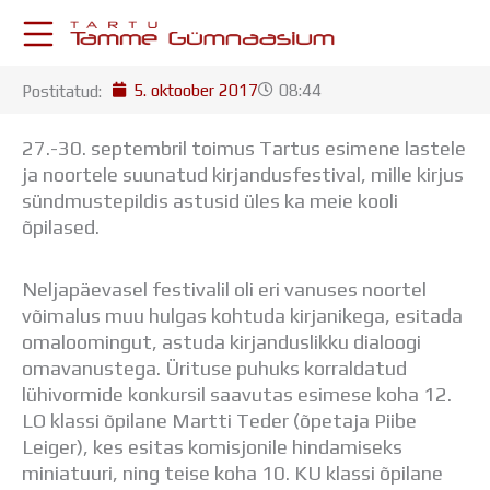
Skip
to
content
5. oktoober 2017
08:44
Postitatud:
KESKKONNAD
Stuudium
27.-30. septembril toimus Tartus esimene lastele
Postkast
ja noortele suunatud kirjandusfestival, mille kirjus
Drive
sündmustepildis astusid üles ka meie kooli
Tamme TV
õpilased.
Tamme Leht
Kooliraadio
Neljapäevasel festivalil oli eri vanuses noortel
Koorilaul
võimalus muu hulgas kohtuda kirjanikega, esitada
ÕPPETÖÖ
omaloomingut, astuda kirjanduslikku dialoogi
Tunniplaan
omavanustega. Ürituse puhuks korraldatud
Aastaplaan
lühivormide konkursil saavutas esimese koha 12.
Õppekava
LO klassi õpilane Martti Teder (õpetaja Piibe
Ainepassid
Leiger), kes esitas komisjonile hindamiseks
Huviringid
miniatuuri, ning teise koha 10. KU klassi õpilane
Õpilastööd (UPT)