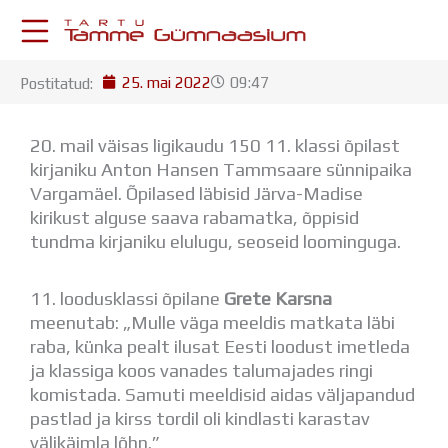
Skip
to
content
25. mai 2022
09:47
Postitatud:
KESKKONNAD
Stuudium
Postkast
20. mail väisas ligikaudu 150 11. klassi õpilast
Drive
kirjaniku Anton Hansen Tammsaare sünnipaika
Vargamäel.
Õpilased läbisid Järva-Madise
Tamme TV
kirikust alguse saava rabamatka, õppisid
Tamme Leht
tundma kirjaniku elulugu, seoseid loominguga.
Kooliraadio
Koorilaul
ÕPPETÖÖ
11. loodusklassi õpilane
Grete Karsna
Tunniplaan
meenutab: „Mulle väga meeldis matkata läbi
Aastaplaan
raba, künka pealt ilusat Eesti loodust imetleda
Õppekava
ja klassiga koos vanades talumajades ringi
Ainepassid
komistada. Samuti meeldisid aidas väljapandud
Huviringid
pastlad ja kirss tordil oli kindlasti karastav
Õpilastööd (UPT)
välikäimla lõhn.”