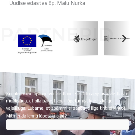
Uudise edastas õp. Maiu Nurka
PARTNERID
Koolihoone valmimist rahastati Euroopa Liidu
Regionaalarengufondist
Kui oled meie õpilane või vilistlane, siis liitu aegsasti vilistlaste
meililistiga, et olla pärast kooli lõpetamist kursis kõige
vajalikuga. Lubame, et spämmi ei saada ja liiga tihti ei kirjuta.
Mitmenda lennu lõpetaja oled?