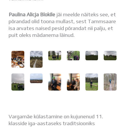
Distantsõpe
Kodukord
Paulina Alicja Blokile
jäi meelde näiteks see, et
Projektid
põrandad olid toona mullast, sest Tammsaare
ÜLDINFO
isa arvates naised pesid põrandat nii palju, et
Sisseastumine
puit oleks mädanema läinud.
Meie kool
Dokumendid
Uudised
Lapsevanemale
Vilistlastele
Toitlustamine
Virtuaaltuur
Õpilasesindus
Kontaktid
Tööpakkumised
Vargamäe külastamine on kujunenud 11.
klasside iga-aastaseks traditsiooniks