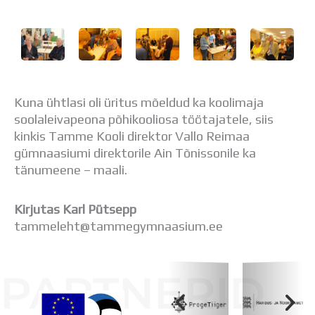
Kuna ühtlasi oli üritus mõeldud ka koolimaja
soolaleivapeona põhikooliosa töötajatele, siis
kinkis Tamme Kooli direktor Vallo Reimaa
gümnaasiumi direktorile Ain Tõnissonile ka
tänumeene – maali.
Kirjutas Karl Pütsepp
tammeleht@tammegymnaasium.ee
PARTNERID