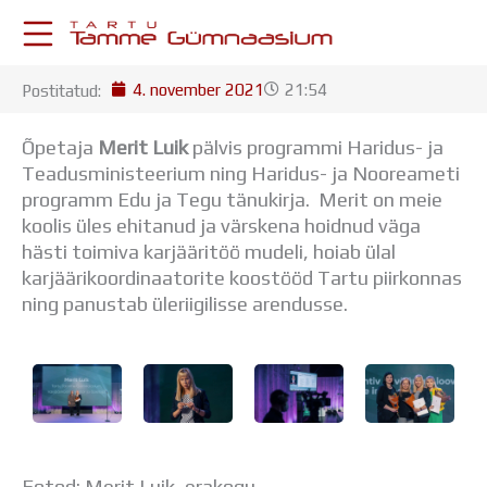
Skip
to
content
4. november 2021
21:54
Postitatud:
KESKKONNAD
Stuudium
Õpetaja
Merit Luik
pälvis programmi Haridus- ja
Postkast
Teadusministeerium ning Haridus- ja Nooreameti
Drive
programm Edu ja Tegu tänukirja. Merit on meie
Tamme TV
koolis üles ehitanud ja värskena hoidnud väga
Tamme Leht
hästi toimiva karjääritöö mudeli, hoiab ülal
Kooliraadio
karjäärikoordinaatorite koostööd Tartu piirkonnas
Koorilaul
ning panustab üleriigilisse arendusse.
ÕPPETÖÖ
Tunniplaan
Aastaplaan
Õppekava
Ainepassid
Huviringid
Õpilastööd (UPT)
Fotod: Merit Luik, erakogu