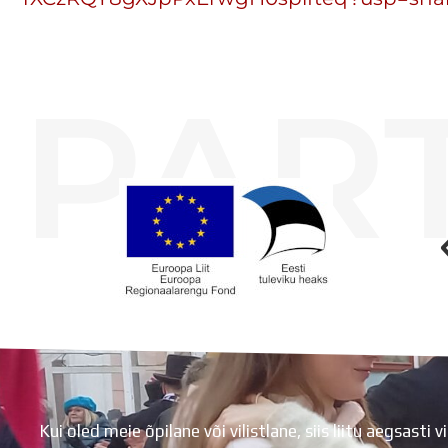
PAR
Koolihoone valmimist rahastati Euroopa Liidu Regionaalarengufondist
Kui oled meie õpilane või vilistlane, siis liitu aegsasti vi