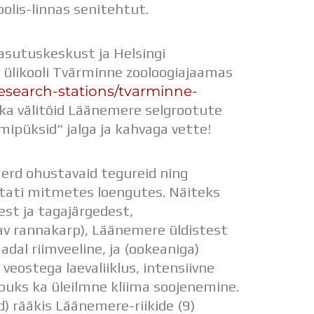
olis-linnas senitehtut.
sutuskeskust ja Helsingi
 ülikooli Tvärminne zooloogiajaamas
/research-stations/tvarminne-
i ka välitöid Läänemere selgrootute
püksid“ jalga ja kahvaga vette!
rd ohustavaid tegureid ning
stati mitmetes loengutes. Näiteks
st ja tagajärgedest,
dav rannakarp), Läänemere üldistest
dal riimveeline, ja (ookeaniga)
veostega laevaliiklus, intensiivne
lõpuks ka üleilmne kliima soojenemine.
 rääkis Läänemere-riikide (9)