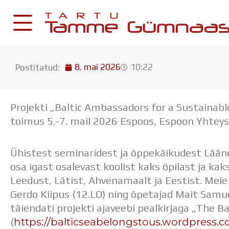
Skip
to
content
8. mai 2026
10:22
Postitatud:
KESKKONNAD
Stuudium
Projekti „Baltic Ambassadors for a Sustainab
Postkast
toimus 5.-7. mail 2026 Espoos, Espoon Yhteysl
Drive
Ühistest seminaridest ja õppekäikudest Lää
Tamme TV
osa igast osalevast koolist kaks õpilast ja ka
Tamme Leht
Leedust, Lätist, Ahvenamaalt ja Eestist. Meie 
Kooliraadio
Gerdo Kiipus (12.LO) ning õpetajad Mait Samu
Koorilaul
täiendati projekti ajaveebi pealkirjaga „The B
https://balticseabelongstous.wordpress.
(