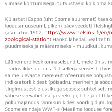
viimase kohtumisega, tutvustasid kõik oma ko
Külastati Espoo (üht Soome suuremat) taaska
loodusmuuseumi, pikem päev veedeti Helsingi
https://www.helsinki.fi/en
(asutatud 1902,
zoological-station
) Hanko lähedal. Seal teht
püüdmiseks ja määramiseks – muudkui „kummi
Läänemere keskkonnaseisundit, meie ühist me
teaduslikke uurimistöid sellega seoses tutvu
saime ülevaate mere eutrofeerumise põhjuste
indikaatorliikidest (põisadru, merihein ja söö
tingimustest elustikuga seoses: suhteliselt ma
vähese veevahetusega veekogu, tihe ja ohtlike 
põllumajandus rannikuriikides, võõrliigid jm, 
Soome esindaja WWF-s (Maailma looduse fond)