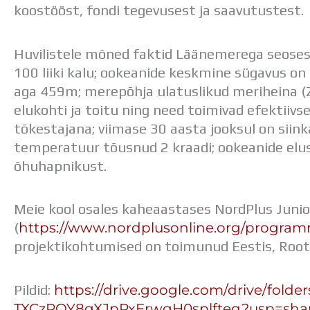
koostööst, fondi tegevusest ja saavutustest.
Huvilistele mõned faktid Läänemerega seoses
100 liiki kalu; ookeanide keskmine sügavus 
aga 459m; merepõhja ulatuslikud meriheina (
elukohti ja toitu ning need toimivad efektiivse
tõkestajana; viimase 30 aasta jooksul on sii
temperatuur tõusnud 2 kraadi; ookeanide elu
õhuhapnikust.
Meie kool osales kaheaastases NordPlus Junio
https://www.nordplusonline.org/program
(
projektikohtumised on toimunud Eestis, Roots
https://drive.google.com/drive/folder
Pildid:
TXCzRQY8gXJpPxErwgH0splfteq?usp=sha