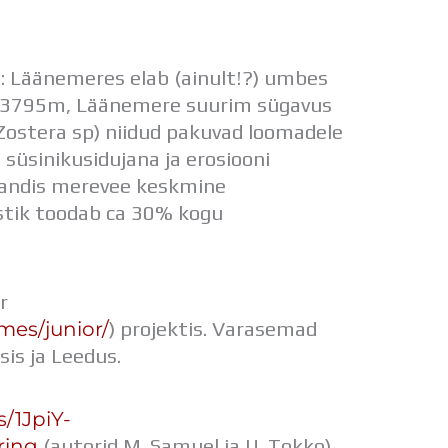
: Läänemeres elab (ainult!?) umbes
on 3795m, Läänemere suurim sügavus
Zostera sp) niidud pakuvad loomadele
 süsinikusidujana ja erosiooni
nkandis merevee keskmine
stik toodab ca 30% kogu
r
mes/junior/
) projektis. Varasemad
is ja Leedus.
s/1JpiY-
ring
(autorid M. Samuel ja U. Tokko)