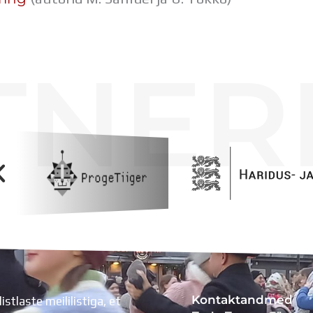
TNER
Kontaktandmed
listlaste meililistiga, et