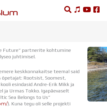
ÕPPETÖÖ
Tunniplaan
le Future“ partnerite kohtumine
Aastaplaan
yseo juhtimisel.
Õppekava
Ainepassid
Huviringid
nemere keskkonnakaitse teemal said
Õpilastööd (UPT)
ks õpetajat: Rootsist, Soomest,
Distantsõpe
kooli esindasid Andre-Erik Mikk ja
Kodukord
el ja Urmas Tokko. Igapäevaselt
Projektid
altic Sea Belongs to Us“
com/
). Kuna tegu oli selle projekti