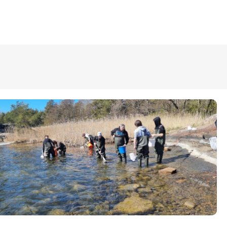
ÜLDINFO
Sisseastumine
Meie kool
Dokumendid
Uudised
Lapsevanemale
Vilistlastele
Toitlustamine
Virtuaaltuur
Õpilasesindus
Kontaktid