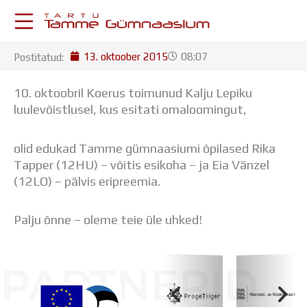
Skip
to
content
13. oktoober 2015
08:07
Postitatud:
KESKKONNAD
Stuudium
10. oktoobril Koerus toimunud Kalju Lepiku
Postkast
luulevõistlusel, kus esitati omaloomingut,
Drive
Tamme TV
olid edukad Tamme gümnaasiumi õpilased Rika
Tamme Leht
Tapper (12HU) – võitis esikoha – ja Eia Vänzel
Kooliraadio
(12LO) – pälvis eripreemia.
Koorilaul
ÕPPETÖÖ
Tunniplaan
Palju õnne – oleme teie üle uhked!
Aastaplaan
Õppekava
PARTNERID
Ainepassid
Huviringid
Õpilastööd (UPT)