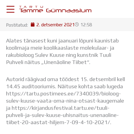
Skip
to
content
2. detsember 2021
12:58
Postitatud:
KESKKONNAD
Stuudium
Alates tänasest kuni jaanuari lõpuni kaunistab
Postkast
koolimaja meie koolikaaslaste molekulaar- ja
Drive
rakubioloog Sulev Kuuse ning kunstnik Tuuli
Tamme TV
Puhveli näitus „Unenäoline Tiibet“.
Tamme Leht
Kooliraadio
Autorid räägivad oma töödest 15. detsembril kell
Koorilaul
14.45 auditooriumis. Näituse kohta saab lugeda
ÕPPETÖÖ
https://tartu.postimees.ee/7340039/bioloog-
Tunniplaan
sulev-kuuse-vaata-oma-nina-otsast-kaugemale
Aastaplaan
ja https://kirjandusfestival.tartu.ee/tuuli-
Õppekava
puhveli-ja-sulev-kuuse-uhisnaitus-unenaoline-
Ainepassid
tiibet-20-aastat-hiljem-7-09-4-10-2021/.
Huviringid
Õpilastööd (UPT)