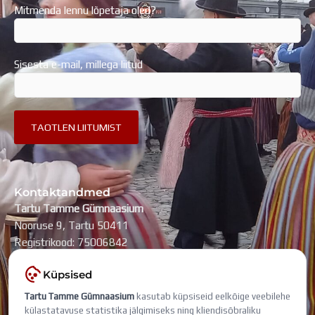
Mitmenda lennu lõpetaja oled?
Sisesta e-mail, millega liitud
Kontaktandmed
Tartu Tamme Gümnaasium
Nooruse 9, Tartu 50411
Registrikood: 75006842
kool@tammegymnaasium.ee
Küpsised
KONTAKTID
Tartu Tamme Gümnaasium
kasutab küpsiseid eelkõige veebilehe
Search
Search
külastatavuse statistika jälgimiseks ning kliendisõbraliku