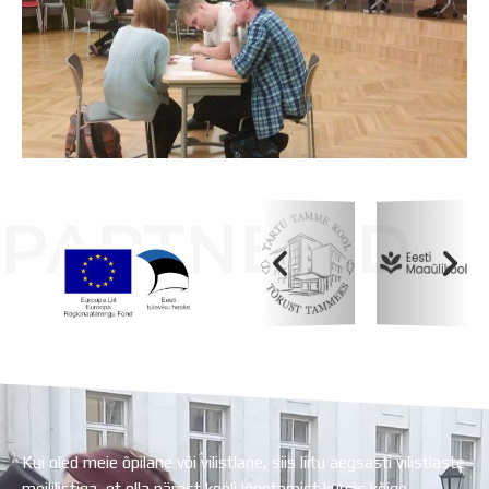
PARTNERID
Koolihoone valmimist rahastati Euroopa Liidu
Regionaalarengufondist
Kui oled meie õpilane või vilistlane, siis liitu aegsasti vilistlaste
meililistiga, et olla pärast kooli lõpetamist kursis kõige