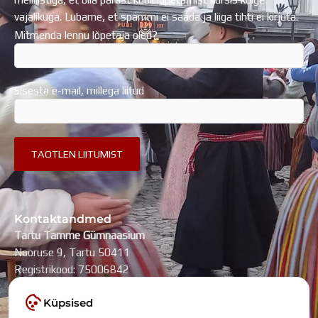
vajalikuga. Lubame, et spämmi ei saada ja liiga tihti ei kirjuta.
Mitmenda lennu lõpetaja oled?
Sisesta e-mail, millega liitud
Kontaktandmed
Tartu Tamme Gümnaasium
Nooruse 9, Tartu 50411
Registrikood: 75006842
kool@tammegymnaasium.ee
Küpsised
KONTAKTID