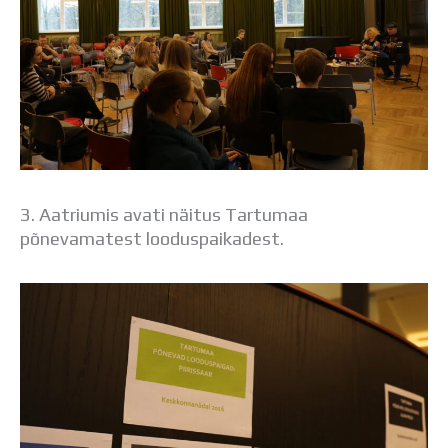
3. Aatriumis avati näitus Tartumaa
põnevamatest looduspaikadest.