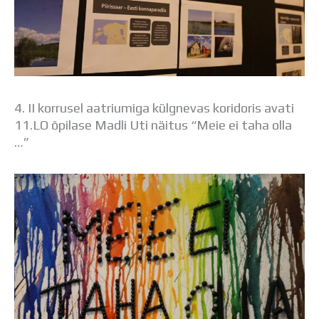
4. II korrusel aatriumiga külgnevas koridoris avati
11.LO õpilase Madli Uti näitus “Meie ei taha olla
…”