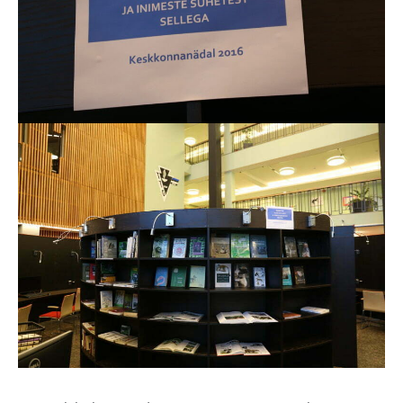
Distantsõpe
Kodukord
Projektid
ÜLDINFO
Sisseastumine
Meie kool
Dokumendid
Uudised
Lapsevanemale
Vilistlastele
Toitlustamine
Virtuaaltuur
Õpilasesindus
Kontaktid
Tööpakkumised