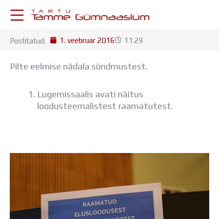
Skip
to
content
1. veebruar 2016
11:29
Postitatud:
KESKKONNAD
Stuudium
Pilte eelmise nädala sündmustest.
Postkast
Drive
Lugemissaalis avati näitus
Tamme TV
loodusteemalistest raamatutest.
Tamme Leht
Kooliraadio
Koorilaul
ÕPPETÖÖ
Tunniplaan
Aastaplaan
Õppekava
Ainepassid
Huviringid
Õpilastööd (UPT)