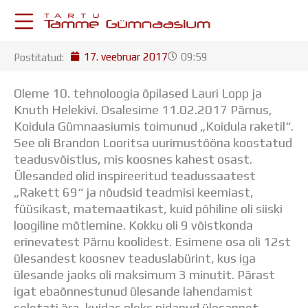
Skip
to
content
17. veebruar 2017
09:59
Postitatud:
KESKKONNAD
Stuudium
Oleme 10. tehnoloogia õpilased Lauri Lopp ja
Postkast
Knuth Helekivi. Osalesime 11.02.2017 Pärnus,
Drive
Koidula Gümnaasiumis toimunud „Koidula raketil“.
Tamme TV
See oli Brandon Looritsa uurimustööna koostatud
Tamme Leht
teadusvõistlus, mis koosnes kahest osast.
Kooliraadio
Ülesanded olid inspireeritud teadussaatest
Koorilaul
„Rakett 69“ ja nõudsid teadmisi keemiast,
ÕPPETÖÖ
füüsikast, matemaatikast, kuid põhiline oli siiski
Tunniplaan
loogiline mõtlemine. Kokku oli 9 võistkonda
Aastaplaan
erinevatest Pärnu koolidest. Esimene osa oli 12st
Õppekava
ülesandest koosnev teaduslabürint, kus iga
Ainepassid
ülesande jaoks oli maksimum 3 minutit. Pärast
Huviringid
igat ebaõnnestunud ülesande lahendamist
Õpilastööd (UPT)
seletati ära, kuidas oleks pidanud ülesannet