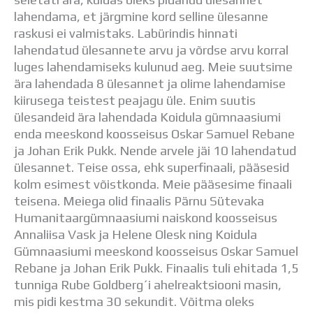
Distantsõpe
lahendama, et järgmine kord selline ülesanne
Kodukord
raskusi ei valmistaks. Labürindis hinnati
Projektid
lahendatud ülesannete arvu ja võrdse arvu korral
ÜLDINFO
luges lahendamiseks kulunud aeg. Meie suutsime
Sisseastumine
ära lahendada 8 ülesannet ja olime lahendamise
Meie kool
kiirusega teistest peajagu üle. Enim suutis
Dokumendid
ülesandeid ära lahendada Koidula gümnaasiumi
Uudised
enda meeskond koosseisus Oskar Samuel Rebane
Lapsevanemale
ja Johan Erik Pukk. Nende arvele jäi 10 lahendatud
Vilistlastele
ülesannet. Teise ossa, ehk superfinaali, pääsesid
Toitlustamine
kolm esimest võistkonda. Meie pääsesime finaali
Virtuaaltuur
teisena. Meiega olid finaalis Pärnu Sütevaka
Õpilasesindus
Humanitaargümnaasiumi naiskond koosseisus
Kontaktid
Annaliisa Vask ja Helene Olesk ning Koidula
Tööpakkumised
Gümnaasiumi meeskond koosseisus Oskar Samuel
Rebane ja Johan Erik Pukk. Finaalis tuli ehitada 1,5
tunniga Rube Goldberg´i ahelreaktsiooni masin,
mis pidi kestma 30 sekundit. Võitma oleks