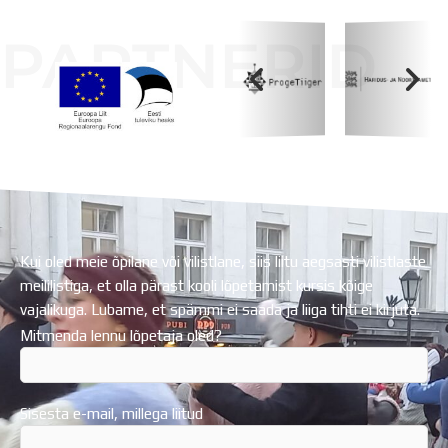
PARTNERID
Koolihoone valmimist rahastati Euroopa Liidu
Regionaalarengufondist
Kui oled meie õpilane või vilistlane, siis liitu aegsasti vilistlaste
meililistiga, et olla pärast kooli lõpetamist kursis kõige
vajalikuga. Lubame, et spämmi ei saada ja liiga tihti ei kirjuta.
Mitmenda lennu lõpetaja oled?
Sisesta e-mail, millega liitud