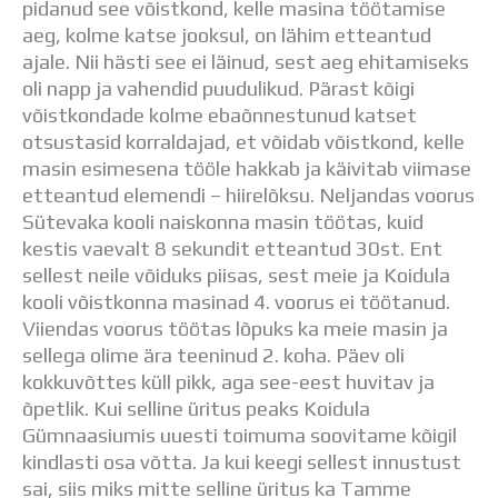
pidanud see võistkond, kelle masina töötamise
aeg, kolme katse jooksul, on lähim etteantud
ajale. Nii hästi see ei läinud, sest aeg ehitamiseks
oli napp ja vahendid puudulikud. Pärast kõigi
võistkondade kolme ebaõnnestunud katset
otsustasid korraldajad, et võidab võistkond, kelle
masin esimesena tööle hakkab ja käivitab viimase
etteantud elemendi – hiirelõksu. Neljandas voorus
Sütevaka kooli naiskonna masin töötas, kuid
kestis vaevalt 8 sekundit etteantud 30st. Ent
sellest neile võiduks piisas, sest meie ja Koidula
kooli võistkonna masinad 4. voorus ei töötanud.
Viiendas voorus töötas lõpuks ka meie masin ja
sellega olime ära teeninud 2. koha. Päev oli
kokkuvõttes küll pikk, aga see-eest huvitav ja
õpetlik. Kui selline üritus peaks Koidula
Gümnaasiumis uuesti toimuma soovitame kõigil
kindlasti osa võtta. Ja kui keegi sellest innustust
sai, siis miks mitte selline üritus ka Tamme