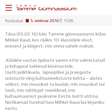
Skip
to
content
5. veebruar 2016
15:08
Postitatud:
KESKKONNAD
Stuudium
Täna (05.02.16) käis Tamme gümnaasiumis külas
Postkast
Mihkel Raud, kes rääkis 10. klassidele elust,
Drive
enesest ja kõigest, mis sinna vahele mahub.
Tamme TV
Tamme Leht
Külaline vastas õpilaste varem ette valmistatud
Kooliraadio
ja kohapeal tekkinud küsimustele.
Koorilaul
Uuriti poliitikuelu, lapsepõlve ja praeguste
ÕPPETÖÖ
unistuste ning kultuurieelistuste kohta – alates
Tunniplaan
sellest, mis muusikat ta kuulab, mis muusikat ise
Aastaplaan
teeb, mis näitlejad meeldivad, mis
Õppekava
kultuuriruumist peaksime Eestis šnitti võtma.
Ainepassid
Nutikamad tundsid huvi Mihkel Raua kui kirjaniku
Huviringid
vastu.
Õpilastööd (UPT)