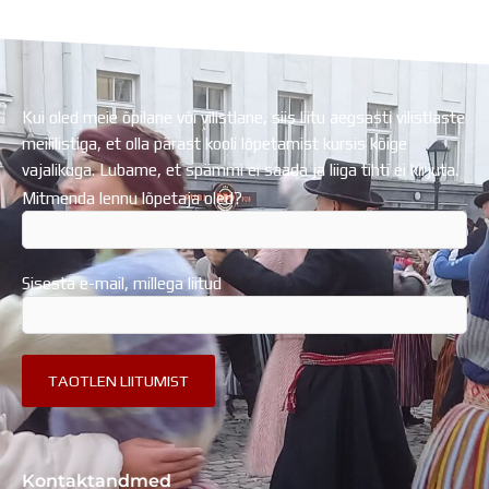
Regionaalarengufondist
Kui oled meie õpilane või vilistlane, siis liitu aegsasti vilistlaste
meililistiga, et olla pärast kooli lõpetamist kursis kõige
vajalikuga. Lubame, et spämmi ei saada ja liiga tihti ei kirjuta.
Mitmenda lennu lõpetaja oled?
Sisesta e-mail, millega liitud
Kontaktandmed