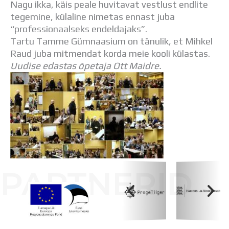
Nagu ikka, käis peale huvitavat vestlust endlite
Distantsõpe
tegemine, külaline nimetas ennast juba
Kodukord
“professionaalseks endeldajaks”.
Projektid
Tartu Tamme Gümnaasium on tänulik, et Mihkel
ÜLDINFO
Raud juba mitmendat korda meie kooli külastas.
Sisseastumine
Uudise edastas õpetaja Ott Maidre.
Meie kool
Dokumendid
Uudised
Lapsevanemale
Vilistlastele
Toitlustamine
Virtuaaltuur
Õpilasesindus
Kontaktid
PARTNERID
Tööpakkumised
Koolihoone valmimist rahastati Euroopa Liidu