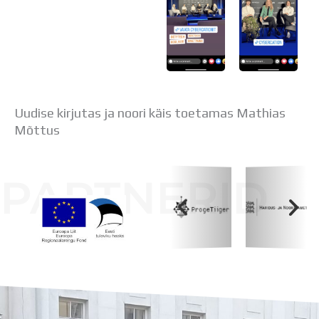
Uudise kirjutas ja noori käis toetamas Mathias
Mõttus
PARTNERID
Koolihoone valmimist rahastati Euroopa Liidu
Regionaalarengufondist