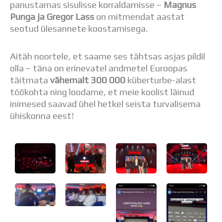
panustamas sisulisse korraldamisse –
Magnus
Punga ja Gregor Lass
on mitmendat aastat
seotud ülesannete koostamisega.
Aitäh noortele, et saame ses tähtsas asjas pildil
olla – täna on erinevatel andmetel Euroopas
täitmata
vähemalt 300 000
küberturbe-alast
töökohta ning loodame, et meie koolist läinud
inimesed saavad ühel hetkel seista turvalisema
ühiskonna eest!