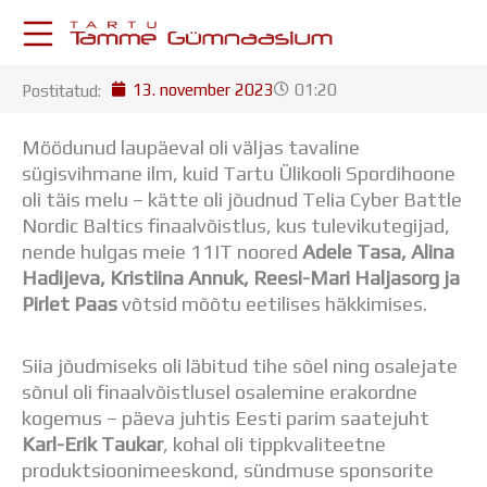
Skip
to
content
13. november 2023
01:20
Postitatud:
KESKKONNAD
Stuudium
Möödunud laupäeval oli väljas tavaline
Postkast
sügisvihmane ilm, kuid Tartu Ülikooli Spordihoone
Drive
oli täis melu – kätte oli jõudnud Telia Cyber Battle
Tamme TV
Nordic Baltics finaalvõistlus, kus tulevikutegijad,
Tamme Leht
nende hulgas meie 11IT noored
Adele Tasa, Alina
Kooliraadio
Hadijeva, Kristiina Annuk, Reesi-Mari Haljasorg ja
Koorilaul
Pirlet Paas
võtsid mõõtu eetilises häkkimises.
ÕPPETÖÖ
Tunniplaan
Siia jõudmiseks oli läbitud tihe sõel ning osalejate
Aastaplaan
sõnul oli finaalvõistlusel osalemine erakordne
Õppekava
kogemus – päeva juhtis Eesti parim saatejuht
Ainepassid
Karl-Erik Taukar
, kohal oli tippkvaliteetne
Huviringid
produktsioonimeeskond, sündmuse sponsorite
Õpilastööd (UPT)