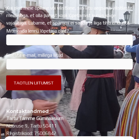
Kui oled meie õpilane või vilistlane, siis liitu aegsasti vilistlaste
meililistiga, et olla pärast kooli lõpetamist kursis kõige
vajalikuga. Lubame, et spämmi ei saada ja liiga tihti ei kirjuta.
Mitmenda lennu lõpetaja oled?
Sisesta e-mail, millega liitud
Kontaktandmed
Tartu Tamme Gümnaasium
Nooruse 9, Tartu 50411
Registrikood: 75006842