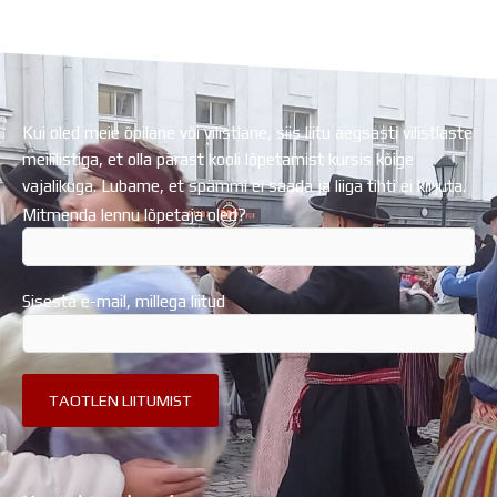
Koolihoone valmimist rahastati Euroopa Liidu
Regionaalarengufondist
Kui oled meie õpilane või vilistlane, siis liitu aegsasti vilistlaste
meililistiga, et olla pärast kooli lõpetamist kursis kõige
vajalikuga. Lubame, et spämmi ei saada ja liiga tihti ei kirjuta.
Mitmenda lennu lõpetaja oled?
Sisesta e-mail, millega liitud