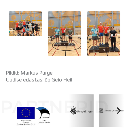
Distantsõpe
Kodukord
Projektid
ÜLDINFO
Sisseastumine
Meie kool
Dokumendid
Uudised
Lapsevanemale
Vilistlastele
Pildid: Markus Purge
Toitlustamine
Uudise edastas: õp Geio Heil
Virtuaaltuur
Õpilasesindus
Kontaktid
PARTNERID
Tööpakkumised