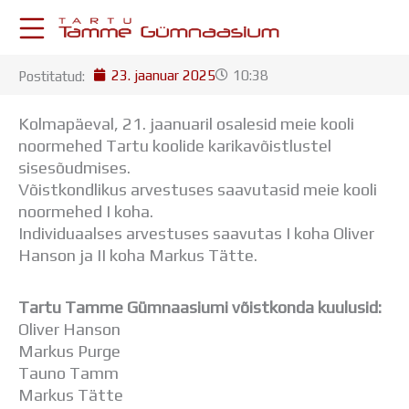
Skip
to
content
23. jaanuar 2025
10:38
Postitatud:
KESKKONNAD
Stuudium
Kolmapäeval, 21. jaanuaril osalesid meie kooli
Postkast
noormehed Tartu koolide karikavõistlustel
Drive
sisesõudmises.
Tamme TV
Võistkondlikus arvestuses saavutasid meie kooli
Tamme Leht
noormehed I koha.
Kooliraadio
Individuaalses arvestuses saavutas I koha Oliver
Koorilaul
Hanson ja II koha Markus Tätte.
ÕPPETÖÖ
Tunniplaan
Tartu Tamme Gümnaasiumi võistkonda kuulusid:
Aastaplaan
Oliver Hanson
Õppekava
Markus Purge
Ainepassid
Tauno Tamm
Huviringid
Markus Tätte
Õpilastööd (UPT)