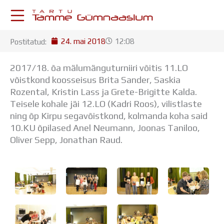
Skip
to
content
24. mai 2018
12:08
Postitatud:
KESKKONNAD
Stuudium
2017/18. õa mälumänguturniiri võitis 11.LO
Postkast
võistkond koosseisus Brita Sander, Saskia
Drive
Rozental, Kristin Lass ja Grete-Brigitte Kalda.
Tamme TV
Teisele kohale jäi
12.LO (Kadri Roos), vilistlaste
Tamme Leht
ning õp Kirpu segavõistkond, kolmanda koha said
Kooliraadio
10.KU õpilased Anel Neumann, Joonas Taniloo,
Koorilaul
Oliver Sepp, Jonathan Raud.
ÕPPETÖÖ
Tunniplaan
Aastaplaan
Õppekava
Ainepassid
Huviringid
Õpilastööd (UPT)