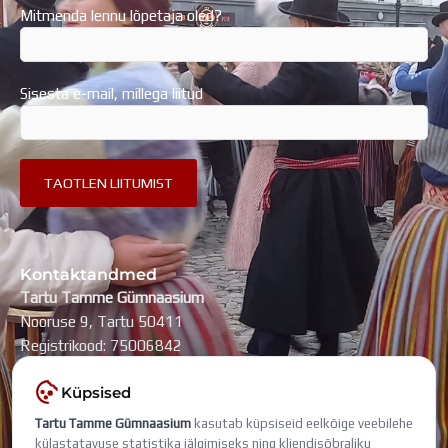
Mitmenda lennu lõpetaja oled?
Sisesta e-mail, millega liitud
Kontaktandmed
Tartu Tamme Gümnaasium
Nooruse 9, Tartu 50411
Registrikood: 75006842
kool@tammegymnaasium.ee
Küpsised
KONTAKTID
Tartu Tamme Gümnaasium
kasutab küpsiseid eelkõige veebilehe
Search
Search
külastatavuse statistika jälgimiseks ning kliendisõbraliku