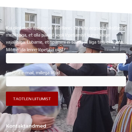
Regionaalarengufondist
Kui oled meie õpilane või vilistlane, siis liitu aegsasti vilistlaste
meililistiga, et olla pärast kooli lõpetamist kursis kõige
vajalikuga. Lubame, et spämmi ei saada ja liiga tihti ei kirjuta.
Mitmenda lennu lõpetaja oled?
Sisesta e-mail, millega liitud
Kontaktandmed