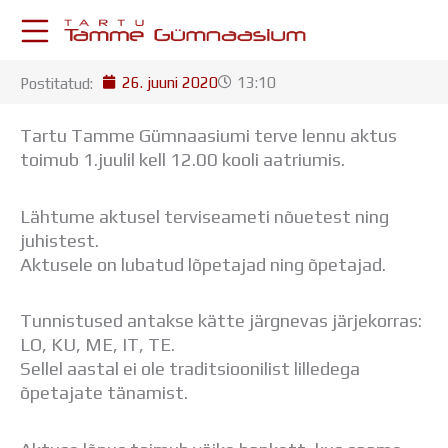
Skip
to
content
26. juuni 2020
13:10
Postitatud:
KESKKONNAD
Stuudium
Tartu Tamme Gümnaasiumi terve lennu aktus
Postkast
toimub 1.juulil kell 12.00 kooli aatriumis.
Drive
Tamme TV
Lähtume aktusel terviseameti nõuetest ning
Tamme Leht
juhistest.
Kooliraadio
Aktusele on lubatud lõpetajad ning õpetajad.
Koorilaul
ÕPPETÖÖ
Tunniplaan
Tunnistused antakse kätte järgnevas järjekorras:
Aastaplaan
LO, KU, ME, IT, TE.
Õppekava
Sellel aastal ei ole traditsioonilist lilledega
Ainepassid
õpetajate tänamist.
Huviringid
Õpilastööd (UPT)