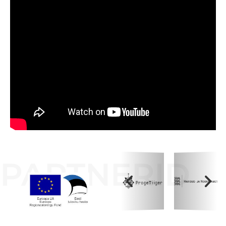
PARTNERID
Koolihoone valmimist rahastati Euroopa Liidu