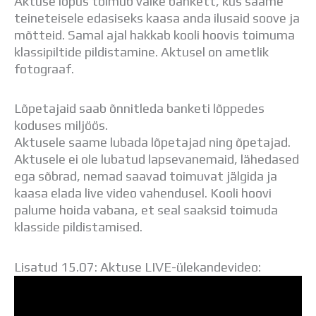
Aktuse lõpus toimub väike bankett, kus saame
Distantsõpe
teineteisele edasiseks kaasa anda ilusaid soove ja
Kodukord
mõtteid. Samal ajal hakkab kooli hoovis toimuma
Projektid
klassipiltide pildistamine. Aktusel on ametlik
ÜLDINFO
fotograaf.
Sisseastumine
Meie kool
Lõpetajaid saab õnnitleda banketi lõppedes
Dokumendid
koduses miljöös.
Uudised
Aktusele saame lubada lõpetajad ning õpetajad.
Lapsevanemale
Aktusele ei ole lubatud lapsevanemaid, lähedased
Vilistlastele
ega sõbrad, nemad saavad toimuvat jälgida ja
Toitlustamine
kaasa elada live video vahendusel. Kooli hoovi
Virtuaaltuur
palume hoida vabana, et seal saaksid toimuda
Õpilasesindus
klasside pildistamised.
Kontaktid
Tööpakkumised
Lisatud 15.07: Aktuse LIVE-ülekandevideo: