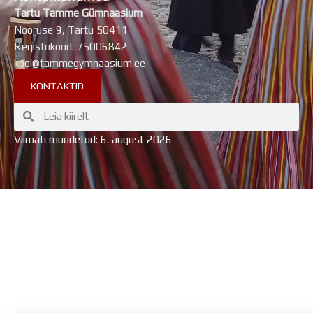
Tartu Tamme Gümnaasium
Nooruse 9, Tartu 50411
Registrikood: 75006842
kool@tammegymnaasium.ee
KONTAKTID
Search
Search
Viimati muudetud: 6. august 2026