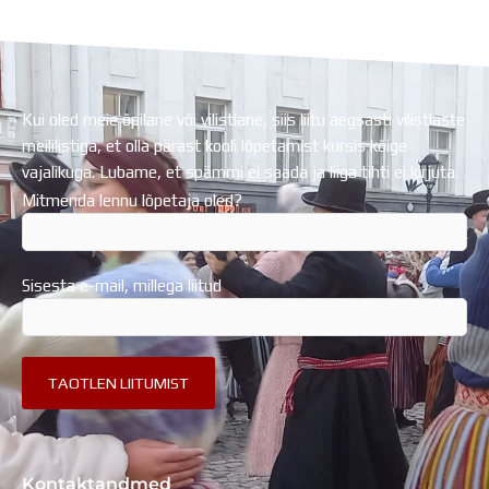
Regionaalarengufondist
Kui oled meie õpilane või vilistlane, siis liitu aegsasti vilistlaste
meililistiga, et olla pärast kooli lõpetamist kursis kõige
vajalikuga. Lubame, et spämmi ei saada ja liiga tihti ei kirjuta.
Mitmenda lennu lõpetaja oled?
Sisesta e-mail, millega liitud
Kontaktandmed