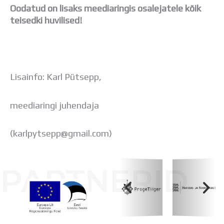
Distantsõpe
Oodatud on lisaks meediaringis osalejatele kõik
Kodukord
teisedki huvilised!
Projektid
ÜLDINFO
Sisseastumine
Meie kool
Lisainfo: Karl Pütsepp,
Dokumendid
Uudised
Lapsevanemale
meediaringi juhendaja
Vilistlastele
Toitlustamine
(karlpytsepp@gmail.com)
Virtuaaltuur
Õpilasesindus
Kontaktid
PARTNERID
Tööpakkumised
Koolihoone valmimist rahastati Euroopa Liidu