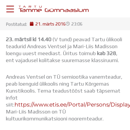
Skip
to
content
21. märts 2016
23:06
Postitatud:
KESKKONNAD
Stuudium
23. märtsil kl 14.40
(V tund) peavad Tartu ülikooli
Postkast
teadurid Andreas Ventsel ja Mari-Liis Madisson
Drive
loengu uuest meediast.
Üritus toimub
kab 328
,
Tamme TV
ent vajadusel kolitakse suuremasse klassiruumi.
Tamme Leht
Kooliraadio
Andreas Ventsel on TÜ semiootika vanemteadur,
Koorilaul
peab loenguid ülikoolis ning Tartu Kõrgemas
ÕPPETÖÖ
Kunstikoolis. Tema teadustööst saab täpsemat
Tunniplaan
infot
Aastaplaan
https://www.etis.ee/Portal/Persons/Displa
siit:
Õppekava
Mari-Liis Madisson on TÜ
Ainepassid
kultuurikommunikatsiooni nooremteadur.
Huviringid
Õpilastööd (UPT)