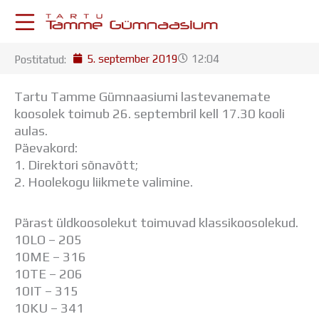
Skip
to
content
5. september 2019
12:04
Postitatud:
KESKKONNAD
Stuudium
Tartu Tamme Gümnaasiumi lastevanemate
Postkast
koosolek toimub 26. septembril kell 17.30 kooli
Drive
aulas.
Tamme TV
Päevakord:
Tamme Leht
1. Direktori sõnavõtt;
Kooliraadio
2. Hoolekogu liikmete valimine.
Koorilaul
ÕPPETÖÖ
Pärast üldkoosolekut toimuvad klassikoosolekud.
Tunniplaan
10LO – 205
Aastaplaan
10ME – 316
Õppekava
10TE – 206
Ainepassid
10IT – 315
Huviringid
10KU – 341
Õpilastööd (UPT)