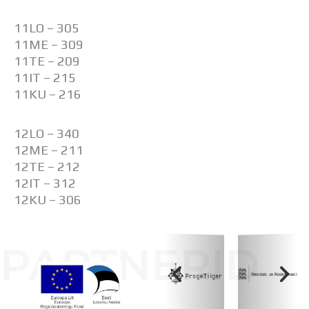
Distantsõpe
Kodukord
11LO – 305
Projektid
11ME – 309
ÜLDINFO
11TE – 209
Sisseastumine
11IT – 215
Meie kool
11KU – 216
Dokumendid
Uudised
12LO – 340
Lapsevanemale
12ME – 211
Vilistlastele
12TE – 212
Toitlustamine
12IT – 312
Virtuaaltuur
12KU – 306
Õpilasesindus
Kontaktid
Tööpakkumised
PARTNERID