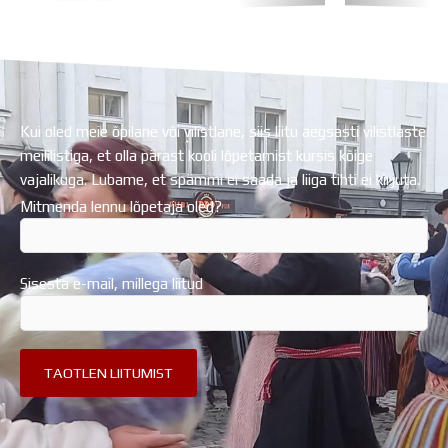
Koolihoone valmimist rahastati Euroopa Liidu
Regionaalarengufondist
Kui oled meie õpilane või vilistlane, siis liitu aegsasti vilistlaste
meililistiga, et olla pärast kooli lõpetamist kursis kõige
vajalikuga. Lubame, et spämmi ei saada ja liiga tihti ei kirjuta.
Mitmenda lennu lõpetaja oled?
Sisesta e-mail, millega liitud