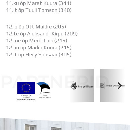
11.ku õp Maret Kuura (341)
11.it õp Tuuli Tomson (340)
12.lo õp Ott Maidre (205)
12.te õp Aleksandr Kirpu (209)
12.me õp Merit Luik (216)
12.hu õp Marko Kuura (215)
12.it õp Heily Soosaar (305)
PARTNERID
Koolihoone valmimist rahastati Euroopa Liidu
Regionaalarengufondist