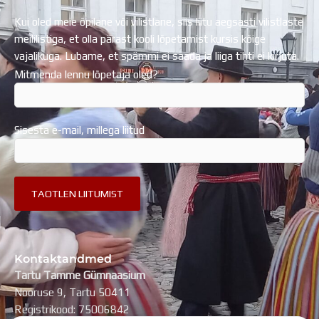
Kui oled meie õpilane või vilistlane, siis liitu aegsasti vilistlaste
meililistiga, et olla pärast kooli lõpetamist kursis kõige
vajalikuga. Lubame, et spämmi ei saada ja liiga tihti ei kirjuta.
Mitmenda lennu lõpetaja oled?
Sisesta e-mail, millega liitud
Kontaktandmed
Tartu Tamme Gümnaasium
Nooruse 9, Tartu 50411
Registrikood: 75006842