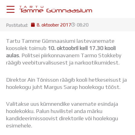
Skip
to
content
8. oktoober 2017
08:20
Postitatud:
KESKKONNAD
Stuudium
Tartu Tamme Gümnaasiumi lastevanemate
Postkast
koosolek toimub
10. oktoobril kell 17.30 kooli
Drive
aulas
.
Politsei piirkonnavanem Tarmo Stokkeby
Tamme TV
räägib veebiturvalisusest ja narkootikumidest.
Tamme Leht
Kooliraadio
Direktor Ain Tõnisson räägib kooli hetkeseisust ja
Koorilaul
hoolekogu juht Margus Sarap hoolekogu tööst.
ÕPPETÖÖ
Tunniplaan
Aastaplaan
Valitakse uus kümnendike vanemate esindaja
Õppekava
hoolekokku. Palun huvilistel anda märku
Ainepassid
kandideerimissoovist direktorile või hoolekogu
Huviringid
esimehele.
Õpilastööd (UPT)