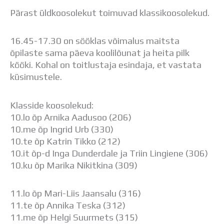
Distantsõpe
Pärast üldkoosolekut toimuvad klassikoosolekud.
Kodukord
Projektid
ÜLDINFO
16.45-17.30 on sööklas võimalus maitsta
õpilaste sama päeva koolilõunat ja heita pilk
Sisseastumine
kööki. Kohal on toitlustaja esindaja, et vastata
Meie kool
küsimustele.
Dokumendid
Uudised
Lapsevanemale
Klasside koosolekud:
Vilistlastele
10.lo õp Arnika Aadusoo (206)
Toitlustamine
10.me õp Ingrid Urb (330)
Virtuaaltuur
10.te õp Katrin Tikko (212)
Õpilasesindus
10.it õp-d Inga Dunderdale ja Triin Lingiene (306)
Kontaktid
10.ku õp Marika Nikitkina (309)
Tööpakkumised
11.lo õp Mari-Liis Jaansalu (316)
11.te õp Annika Teska (312)
11.me õp Helgi Suurmets (315)