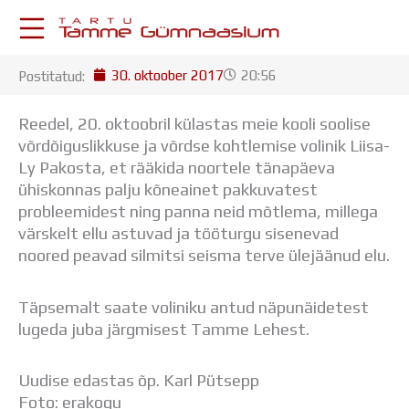
Skip
to
content
30. oktoober 2017
20:56
Postitatud:
KESKKONNAD
Stuudium
Reedel, 20. oktoobril külastas meie kooli soolise
Postkast
võrdõiguslikkuse ja võrdse kohtlemise volinik Liisa-
Drive
Ly Pakosta, et rääkida noortele tänapäeva
Tamme TV
ühiskonnas palju kõneainet pakkuvatest
Tamme Leht
probleemidest ning
panna neid mõtlema, millega
Kooliraadio
värskelt ellu astuvad ja tööturgu sisenevad
Koorilaul
noored peavad silmitsi seisma terve ülejäänud elu.
ÕPPETÖÖ
Tunniplaan
Täpsemalt saate voliniku antud näpunäidetest
Aastaplaan
lugeda juba järgmisest Tamme Lehest.
Õppekava
Ainepassid
Huviringid
Uudise edastas õp. Karl Pütsepp
Õpilastööd (UPT)
Foto: erakogu