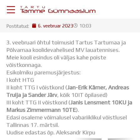
Skip
to
content
6. veebruar 2023
10:03
Postitatud:
KESKKONNAD
Stuudium
3. veebruari õhtul toimusid Tartus Tartumaa ja
Postkast
Põlvamaa koolidevahelised MV lauatennises.
Drive
Meie kooli esindus oli väljas kahe poiste
Tamme TV
võistkonnaga.
Tamme Leht
Esikolmiku paremusjärjestus:
Kooliraadio
I koht HTG
Koorilaul
II koht TTG I võistkond (
Jan-Erik Kärner, Andreas
ÕPPETÖÖ
Truija ja Sander Järv
, kõik 10IT õpilased)
Tunniplaan
III koht TTG II võistkond (
Janis Lensment 10KU ja
Aastaplaan
Markus Zimmermann 10TE
).
Õppekava
Edasi osaleme võimalusel vabariiklikul võistlusel
Ainepassid
Tallinnas 17. märtsil.
Huviringid
Uudise edastas õp. Aleksandr Kirpu
Õpilastööd (UPT)