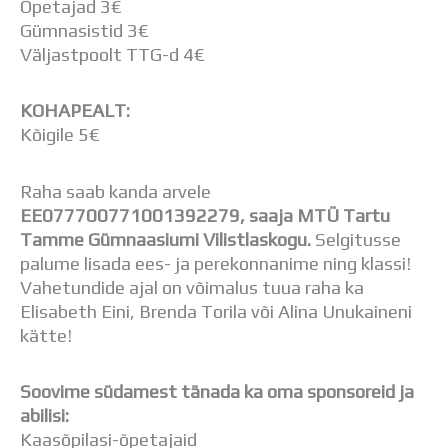
Õpetajad 3€
Gümnasistid 3€
Väljastpoolt TTG-d 4€
KOHAPEALT:
Kõigile 5€
Raha saab kanda arvele
EE077700771001392279, saaja MTÜ Tartu
Tamme Gümnaasiumi Vilistlaskogu.
Selgitusse
palume lisada ees- ja perekonnanime ning klassi!
Vahetundide ajal on võimalus tuua raha ka
Elisabeth Eini, Brenda Torila või Alina Unukaineni
kätte!
Soovime südamest tänada ka oma sponsoreid ja
abilisi:
Kaasõpilasi-õpetajaid