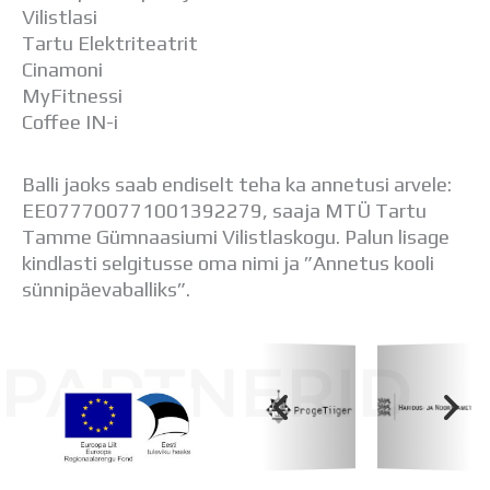
Vilistlasi
Tartu Elektriteatrit
Cinamoni
MyFitnessi
Coffee IN-i
Balli jaoks saab endiselt teha ka annetusi arvele:
EE077700771001392279, saaja MTÜ Tartu
Tamme Gümnaasiumi Vilistlaskogu. Palun lisage
kindlasti selgitusse oma nimi ja ”Annetus kooli
sünnipäevaballiks”.
PARTNERID
Koolihoone valmimist rahastati Euroopa Liidu