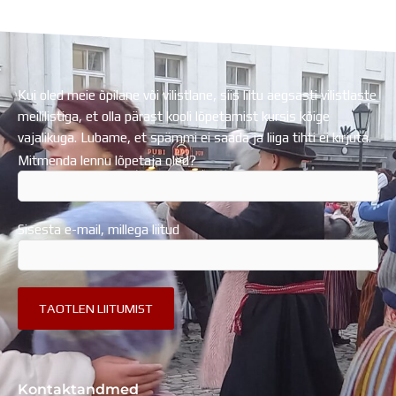
Regionaalarengufondist
Kui oled meie õpilane või vilistlane, siis liitu aegsasti vilistlaste
meililistiga, et olla pärast kooli lõpetamist kursis kõige
vajalikuga. Lubame, et spämmi ei saada ja liiga tihti ei kirjuta.
Mitmenda lennu lõpetaja oled?
Sisesta e-mail, millega liitud
Kontaktandmed