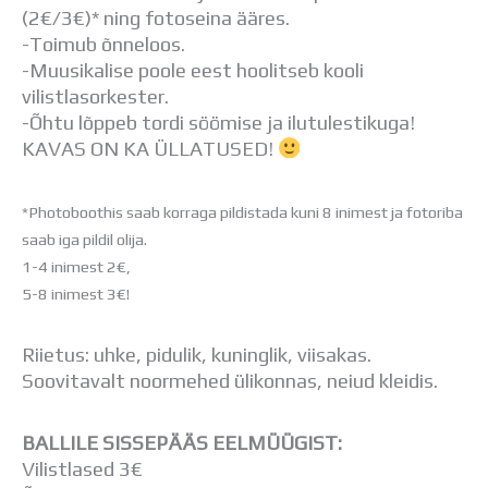
Distantsõpe
(2€/3€)* ning fotoseina ääres.
Kodukord
-Toimub õnneloos.
Projektid
-Muusikalise poole eest hoolitseb kooli
ÜLDINFO
vilistlasorkester.
Sisseastumine
-Õhtu lõppeb tordi söömise ja ilutulestikuga!
Meie kool
KAVAS ON KA ÜLLATUSED!
Dokumendid
Uudised
*Photoboothis saab korraga pildistada kuni 8 inimest ja fotoriba
Lapsevanemale
saab iga pildil olija.
Vilistlastele
1-4 inimest 2€,
Toitlustamine
5-8 inimest 3€!
Virtuaaltuur
Õpilasesindus
Kontaktid
Riietus: uhke, pidulik, kuninglik, viisakas.
Tööpakkumised
Soovitavalt noormehed ülikonnas, neiud kleidis.
BALLILE SISSEPÄÄS EELMÜÜGIST:
Vilistlased 3€