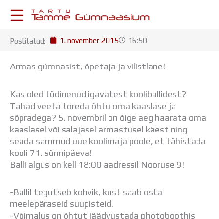
Skip
to
content
1. november 2015
16:50
Postitatud:
KESKKONNAD
Stuudium
Armas gümnasist, õpetaja ja vilistlane!
Postkast
Drive
Kas oled tüdinenud igavatest kooliballidest?
Tamme TV
Tahad veeta toreda õhtu oma kaaslase ja
Tamme Leht
sõpradega? 5. novembril on õige aeg haarata oma
Kooliraadio
kaaslasel või salajasel armastusel käest ning
Koorilaul
seada sammud uue koolimaja poole, et tähistada
ÕPPETÖÖ
kooli 71. sünnipäeva!
Tunniplaan
Balli algus on kell 18:00 aadressil Nooruse 9!
Aastaplaan
Õppekava
Ainepassid
-Ballil tegutseb kohvik, kust saab osta
Huviringid
meelepäraseid suupisteid.
Õpilastööd (UPT)
-Võimalus on õhtut jäädvustada photoboothis