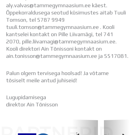
aly.valvas@tammegymnaasium.ee käest.
Õppekorraldusega seotud küsimustes aitab Tuuli
Tomson, tel 5787 9949
tuuli.tomson@tammegymnaasium.ee . Kooli
kantselei kontakt on Pille Liivamägi, tel 741
2070, pille.liivamagi@tammegymnaasium.ee.
Kooli direktori Ain Tõnissoni kontakt on
ain.tonisson@tammegymnaasium.ee ja 5517081.
Palun olgem tervisega hoolsad! Ja võtame
tõsiselt meile antud juhiseid!
Lugupidamisega
direktor Ain Tõnisson
PARTNERID