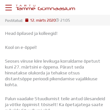
Skip
to
content
12. märts 2020
21:05
Postitatud:
KESKKONNAD
Stuudium
Head õpilased ja kolleegid!
Postkast
Drive
Kool on e-õppel!
Tamme TV
Tamme Leht
Kooliraadio
Seoses viiruse kiire levikuga korraldame õpetust
Koorilaul
kuni 27. märtsini e-õppena. Pärast seda
ÕPPETÖÖ
hinnatakse olukorda ja tehakse otsus
Tunniplaan
distantsõppe perioodi pikendamise vajalikkuse
Aastaplaan
kohta.
Õppekava
Ainepassid
Palun vaadake Stuudiumist teile antud ülesandeid
Huviringid
ja võtke õppimist tõsiselt! Ka õpetajatega saate
Õpilastööd (UPT)