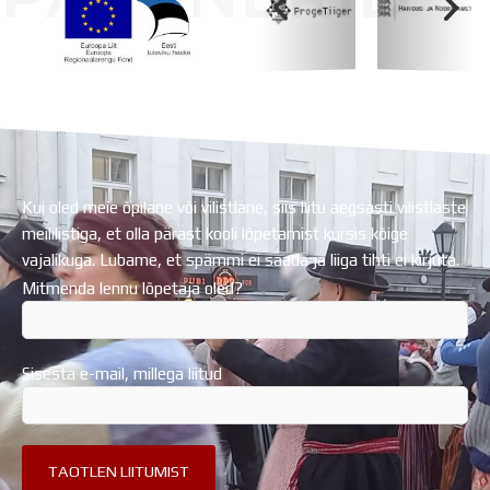
Koolihoone valmimist rahastati Euroopa Liidu
Regionaalarengufondist
Kui oled meie õpilane või vilistlane, siis liitu aegsasti vilistlaste
meililistiga, et olla pärast kooli lõpetamist kursis kõige
vajalikuga. Lubame, et spämmi ei saada ja liiga tihti ei kirjuta.
Mitmenda lennu lõpetaja oled?
Sisesta e-mail, millega liitud