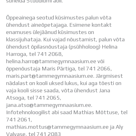
suhelda Stuudiumi abil.
Distantsõpe
Kodukord
Õppeainega seotud küsimustes palun võta
Projektid
ÜLDINFO
ühendust aineõpetajaga. Esimene kontakt
enamuses ülejäänud küsimustes on
Sisseastumine
klassijuhataja. Kui vajad nõustamist, palun võta
Meie kool
ühendust õpilasnõustaja (psühholoog) Helina
Dokumendid
Harroga, tel 741 2068,
Uudised
helina.harro@tammegymnaasium.ee või
Lapsevanemale
õppenõustaja Maris Pärtiga, tel 741 2066,
Vilistlastele
maris.part@tammegymnaasium.ee. Järgmisest
Toitlustamine
nädalast on kooli uksed lukus, kui aga tõesti on
Virtuaaltuur
vaja kooli sisse saada, võta ühendust Jana
Õpilasesindus
Atsoga, tel 741 2065,
Kontaktid
jana.atso@tammegymnaasium.ee.
Tööpakkumised
Infotehnoloogilist abi saad Mathias Mõttuse, tel
741 2061,
mathias.mottus@tammegymnaasium.ee ja Aly
Valvase, tel 741 2083