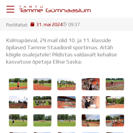
Skip
to
content
31. mai 2024
09:37
Postitatud:
KESKKONNAD
Stuudium
Kolmapäeval, 29.mail olid 10. ja 11. klasside
Postkast
õpilased Tamme Staadionil sportimas. Aitäh
Drive
kõigile osalejatele! Pildistas valdavalt kehalise
Tamme TV
kasvatuse õpetaja Eliise Saska:
Tamme Leht
Kooliraadio
Koorilaul
ÕPPETÖÖ
Tunniplaan
Aastaplaan
Õppekava
Ainepassid
Huviringid
Õpilastööd (UPT)