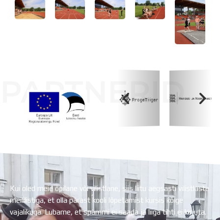
Distantsõpe
Kodukord
Projektid
ÜLDINFO
Sisseastumine
Meie kool
Dokumendid
PARTNERID
Uudised
Lapsevanemale
Vilistlastele
Toitlustamine
Koolihoone valmimist rahastati Euroopa Liidu
Virtuaaltuur
Regionaalarengufondist
Õpilasesindus
Kontaktid
Tööpakkumised
Kui oled meie õpilane või vilistlane, siis liitu aegsasti vilistlaste
meililistiga, et olla pärast kooli lõpetamist kursis kõige
vajalikuga. Lubame, et spämmi ei saada ja liiga tihti ei kirjuta.