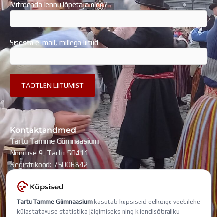
Mitmenda lennu lõpetaja oled?
Sisesta e-mail, millega liitud
Kontaktandmed
Tartu Tamme Gümnaasium
Nooruse 9, Tartu 50411
Registrikood: 75006842
kool@tammegymnaasium.ee
Küpsised
KONTAKTID
Tartu Tamme Gümnaasium
kasutab küpsiseid eelkõige veebilehe
Search
Search
külastatavuse statistika jälgimiseks ning kliendisõbraliku