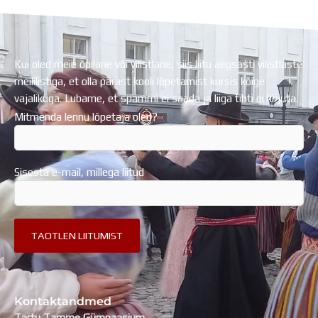
Kui oled meie õpilane või vilistlane, siis liitu aegsasti vilistlaste
meililistiga, et olla pärast kooli lõpetamist kursis kõige
vajalikuga. Lubame, et spämmi ei saada ja liiga tihti ei kirjuta.
Mitmenda lennu lõpetaja oled?
Sisesta e-mail, millega liitud
Kontaktandmed
Tartu Tamme Gümnaasium