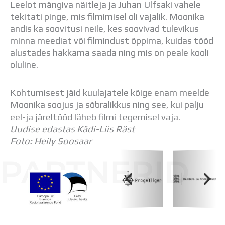
Leelot mängiva näitleja ja Juhan Ulfsaki vahele
Distantsõpe
tekitati pinge, mis filmimisel oli vajalik. Moonika
Kodukord
andis ka soovitusi neile, kes soovivad tulevikus
Projektid
minna meediat või filmindust õppima, kuidas tööd
ÜLDINFO
alustades hakkama saada ning mis on peale kooli
Sisseastumine
oluline.
Meie kool
Dokumendid
Uudised
Kohtumisest jäid kuulajatele kõige enam meelde
Lapsevanemale
Moonika soojus ja sõbralikkus ning see, kui palju
Vilistlastele
eel-ja järeltööd läheb filmi tegemisel vaja.
Toitlustamine
Uudise edastas Kädi-Liis Räst
Virtuaaltuur
Foto: Heily Soosaar
Õpilasesindus
PARTNERID
Kontaktid
Tööpakkumised
Koolihoone valmimist rahastati Euroopa Liidu
Regionaalarengufondist