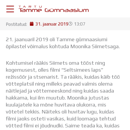
Skip
to
content
31. jaanuar 2019
13:07
Postitatud:
KESKKONNAD
Stuudium
21. jaanuaril 2019 oli Tamme gümnaasiumi
Postkast
õpilastel võimalus kohtuda Moonika Siimetsaga.
Drive
Tamme TV
Kohtumisel rääkis Siimets oma tööst ning
Tamme Leht
kogemusest, olles filmi “Seltsimees laps”
Kooliraadio
režissöör ja stsenarist. Ta rääkis, kuidas käib töö
Koorilaul
võtteplatsil ning milleks peavad valmis olema
ÕPPETÖÖ
näitlejad ja võttemeeskond ning kuidas saada
Tunniplaan
hakkama, kui ilm muutub. Moonika jutustas
Aastaplaan
kuulajatele ka mõne huvitava olukorra, mis
Õppekava
võtetel tekkis. Näiteks oli huvitav lugu, kuidas
Ainepassid
filmi jaoks osteti vasikas, kuid loomaga tehtud
Huviringid
võtted filmi ei jõudnudki. Saime teada ka, kuidas
Õpilastööd (UPT)