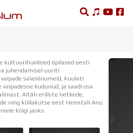
ÕPPETÖÖ
Tunniplaan
kultuurihuvilised õpilased eesti
Aastaplaan
a juhendamisel uuriti
Õppekava
vaipade salasõnumeid, kuulati
Ainepassid
 vaipadesse kudunud, ja saadi osa
Huviringid
ilmast. Aitäh eriliste hetkede,
Õpilastööd (UPT)
ide ning küllakutse eest Heimtali Anu
Distantsõpe
meie kõigi jaoks.
Kodukord
Projektid