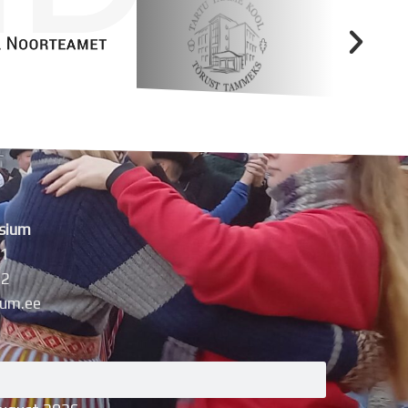
sium
11
42
um.ee