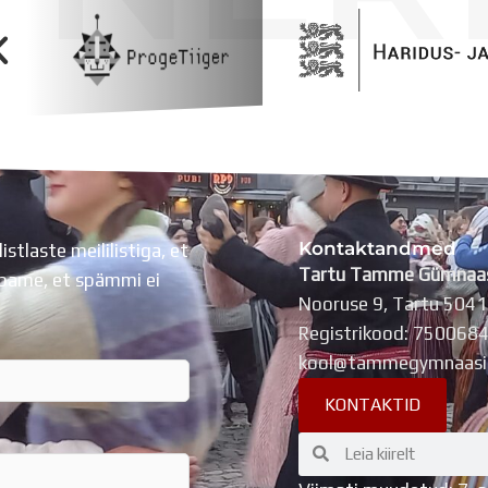
Kontaktandmed
listlaste meililistiga, et
Tartu Tamme Gümnaa
Lubame, et spämmi ei
Nooruse 9, Tartu 504
Registrikood: 750068
kool@tammegymnaasi
KONTAKTID
Search
Search