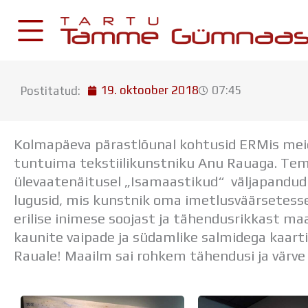
Skip
to
content
19. oktoober 2018
07:45
Postitatud:
KESKKONNAD
Stuudium
Kolmapäeva pärastlõunal kohtusid ERMis meie 
Postkast
tuntuima tekstiilikunstniku Anu Rauaga. Tem
Drive
ülevaatenäitusel „Isamaastikud“ väljapandud 
lugusid, mis kunstnik oma imetlusväärsetesse
Tamme TV
erilise inimese soojast ja tähendusrikkast maa
Tamme Leht
kaunite vaipade ja südamlike salmidega kaart
Kooliraadio
Rauale! Maailm sai rohkem tähendusi ja värve 
Koorilaul