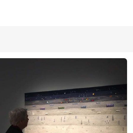
ÜLDINFO
Sisseastumine
Meie kool
Dokumendid
Uudised
Lapsevanemale
Vilistlastele
Toitlustamine
Virtuaaltuur
Õpilasesindus
Kontaktid