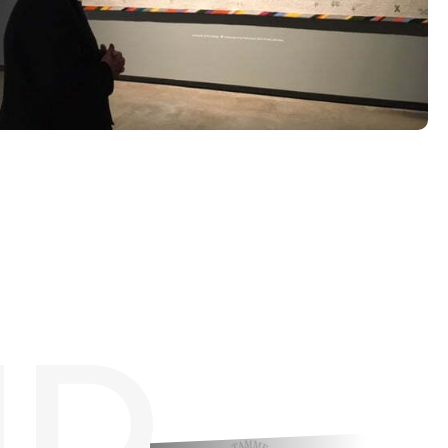
Tööpakkumised
ID