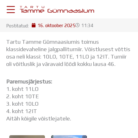
Skip
to
content
16. oktoober 2025
11:34
Postitatud:
KESKKONNAD
Stuudium
Tartu Tamme Gümnaasiumis toimus
Postkast
klassidevaheline jalgpalliturniir. Võistlusest võttis
Drive
osa neli klassi: 10LO, 10TE, 11LO ja 12IT. Turniir
Tamme TV
oli võitluslik ja väravaid löödi kokku lausa 46.
Tamme Leht
Kooliraadio
Paremusjärjestus:
Koorilaul
1. koht 11LO
ÕPPETÖÖ
2. koht 10TE
Tunniplaan
3. koht 10LO
Aastaplaan
4. koht 12IT
Õppekava
Aitäh kõigile võistlejatele.
Ainepassid
Huviringid
Õpilastööd (UPT)