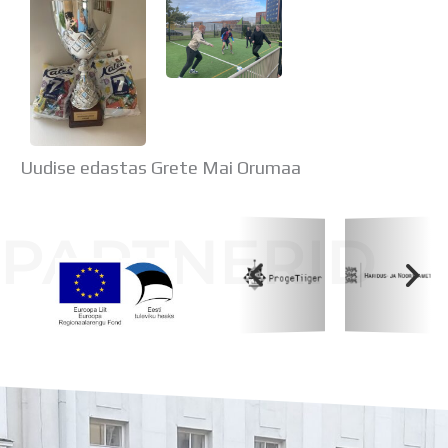
Distantsõpe
Kodukord
Projektid
ÜLDINFO
Sisseastumine
Meie kool
Dokumendid
Uudise edastas Grete Mai Orumaa
Uudised
Lapsevanemale
Vilistlastele
PARTNERID
Toitlustamine
Virtuaaltuur
Õpilasesindus
Kontaktid
Koolihoone valmimist rahastati Euroopa Liidu
Tööpakkumised
Regionaalarengufondist