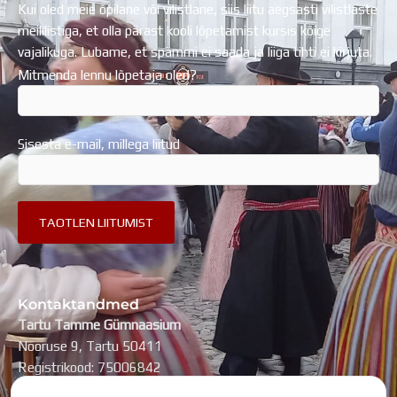
Kui oled meie õpilane või vilistlane, siis liitu aegsasti vilistlaste
meililistiga, et olla pärast kooli lõpetamist kursis kõige
vajalikuga. Lubame, et spämmi ei saada ja liiga tihti ei kirjuta.
Mitmenda lennu lõpetaja oled?
Sisesta e-mail, millega liitud
Kontaktandmed
Tartu Tamme Gümnaasium
Nooruse 9, Tartu 50411
Registrikood: 75006842
kool@tammegymnaasium.ee