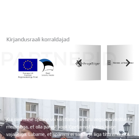
Kirjandusraali korraldajad
PARTNERID
Koolihoone valmimist rahastati Euroopa Liidu
Regionaalarengufondist
Kui oled meie õpilane või vilistlane, siis liitu aegsasti vilistlaste
meililistiga, et olla pärast kooli lõpetamist kursis kõige
vajalikuga. Lubame, et spämmi ei saada ja liiga tihti ei kirjuta.