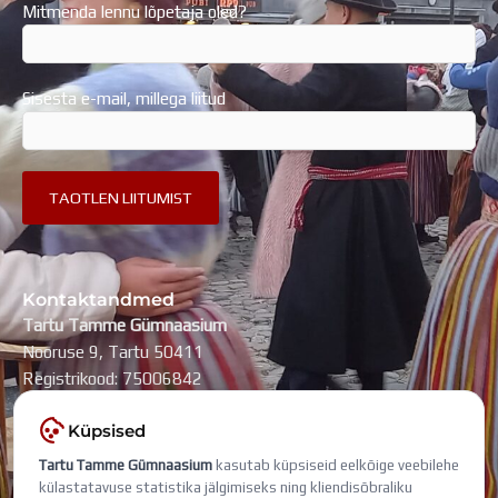
Mitmenda lennu lõpetaja oled?
Sisesta e-mail, millega liitud
Kontaktandmed
Tartu Tamme Gümnaasium
Nooruse 9, Tartu 50411
Registrikood: 75006842
kool@tammegymnaasium.ee
Küpsised
KONTAKTID
Tartu Tamme Gümnaasium
kasutab küpsiseid eelkõige veebilehe
Search
Search
külastatavuse statistika jälgimiseks ning kliendisõbraliku