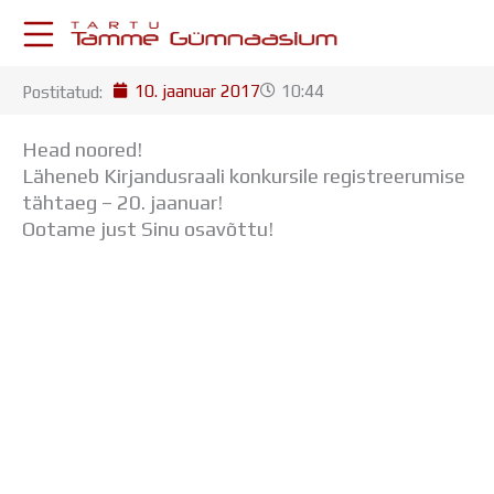
Skip
to
content
10. jaanuar 2017
10:44
Postitatud:
KESKKONNAD
Stuudium
Head noored!
Postkast
Läheneb Kirjandusraali konkursile registreerumise
Drive
tähtaeg – 20. jaanuar!
Tamme TV
Ootame just Sinu osavõttu!
Tamme Leht
Kooliraadio
Koorilaul
ÕPPETÖÖ
Tunniplaan
Aastaplaan
Õppekava
Ainepassid
Huviringid
Õpilastööd (UPT)