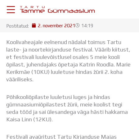
Skip
to
content
2. november 2021
14:19
Postitatud:
KESKKONNAD
Stuudium
Koolivaheajale eelnenud nädalal toimus Tartu
Postkast
laste- ja noortekirjanduse festival. Väärib kiitust,
Drive
et festivali luulevõistlusel osales 5 meie kooli
Tamme TV
õpilast, juhendajaks õpetaja Katrin Roodla.
Marie
Tamme Leht
Kerikmäe (10KU) luuletuse hindas žürii 2. koha
Kooliraadio
vääriliseks.
Koorilaul
ÕPPETÖÖ
Põhikooliõpilaste luuletusi luges ja hindas
Tunniplaan
gümnaasiumiõpilastest žürii, meie koolist tegi
Aastaplaan
seda tööd ja sai ülesandega väga hästi hakkama
Õppekava
Kaisa Linn (12KU).
Ainepassid
Huviringid
Õpilastööd (UPT)
Festivali avaüritust Tartu Kirjanduse Majas