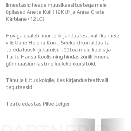
Distantsõpe
ilmestasid heade muusikaesitustega meie
Kodukord
õpilased Anete Koll (12KU) ja Anna-Grete
Projektid
Kärblane (12LO).
ÜLDINFO
Sisseastumine
Huviga osaleb noorte kirjandusfestivalil ka meie
Meie kool
vilistlane Helena Kont. Seekord korraldas ta
Dokumendid
toreda loovkirjutamise töötoa meie koolis ja
Uudised
Tartu Hansa Koolis ning hindas žüriiliikmena
Lapsevanemale
gümnaasiumiastme luulekonkursitöid.
Vilistlastele
Toitlustamine
Tänu ja kiitus kõigile, kes kirjandusfestivalil
Virtuaaltuur
tegutsesid!
Õpilasesindus
Kontaktid
Tööpakkumised
Teate edastas Piibe Leiger