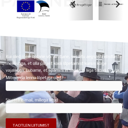
PARTNERID
Koolihoone valmimist rahastati Euroopa Liidu
Regionaalarengufondist
Kui oled meie õpilane või vilistlane, siis liitu aegsasti vilistlaste
meililistiga, et olla pärast kooli lõpetamist kursis kõige
vajalikuga. Lubame, et spämmi ei saada ja liiga tihti ei kirjuta.
Mitmenda lennu lõpetaja oled?
Sisesta e-mail, millega liitud