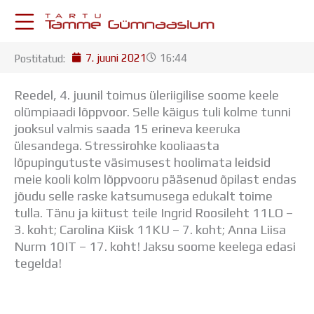
Skip
to
content
7. juuni 2021
16:44
Postitatud:
KESKKONNAD
Stuudium
Reedel, 4. juunil toimus üleriigilise soome keele
Postkast
olümpiaadi lõppvoor. Selle käigus tuli kolme tunni
Drive
jooksul valmis saada 15 erineva keeruka
Tamme TV
ülesandega.
Stressirohke kooliaasta
Tamme Leht
lõpupingutuste väsimusest hoolimata leidsid
Kooliraadio
meie kooli kolm lõppvooru pääsenud õpilast endas
Koorilaul
jõudu selle raske katsumusega edukalt toime
ÕPPETÖÖ
tulla. Tänu ja kiitust teile Ingrid Roosileht 11LO –
Tunniplaan
3. koht; Carolina Kiisk 11KU – 7. koht; Anna Liisa
Aastaplaan
Nurm 10IT – 17. koht! Jaksu soome keelega edasi
Õppekava
tegelda!
Ainepassid
Huviringid
Õpilastööd (UPT)