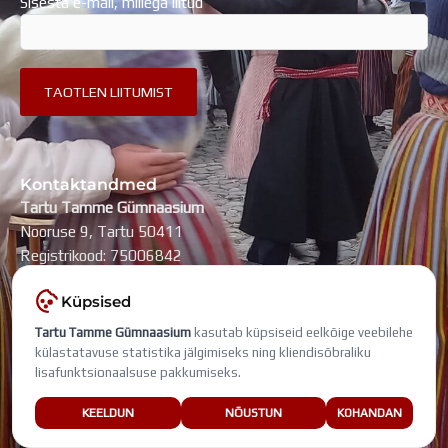
Sisesta e-mail, millega liitud
Kontaktandmed
Tartu Tamme Gümnaasium
Nooruse 9, Tartu 50411
Registrikood: 75006842
kool@tammegymnaasium.ee
Küpsised
KONTAKTID
Tartu Tamme Gümnaasium
kasutab küpsiseid eelkõige veebilehe
Search
Search
külastatavuse statistika jälgimiseks ning kliendisõbraliku
lisafunktsionaalsuse pakkumiseks.
Viimati muudetud: 7. august 2026
KEELDUN
NÕUSTUN
KOHANDAN