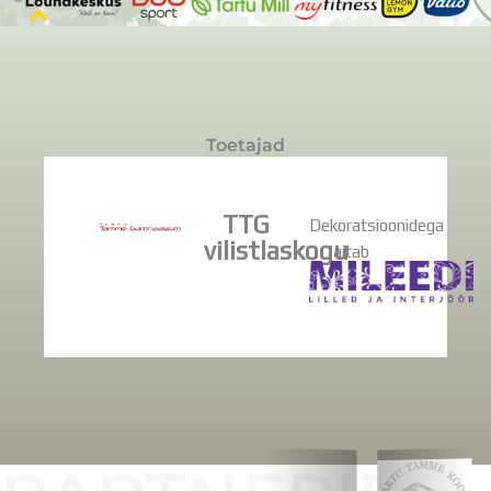
Toetajad
TTG
Dekoratsioonidega
vilistlaskogu
aitab