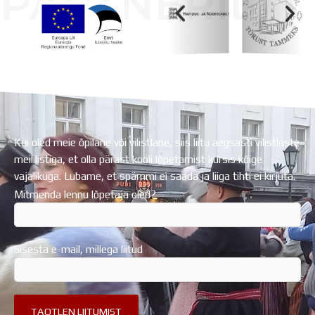
PARTNERID
Koolihoone valmimist rahastati Euroopa Liidu
Regionaalarengufondist
Kui oled meie õpilane või vilistlane, siis liitu aegsasti vilistlaste
meililistiga, et olla pärast kooli lõpetamist kursis kõige
vajalikuga. Lubame, et spämmi ei saada ja liiga tihti ei kirjuta.
Mitmenda lennu lõpetaja oled?
Sisesta e-mail, millega liitud