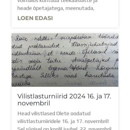
võimalus kohtuda teekaaslaste ja
heade õpetajatega, meenutada,
LOEN EDASI
Vilistlasturniirid 2024 16. ja 17.
novembril
Head vilistlased Olete oodatud
vilistlasturniiridele 16. ja 17. novembril!
Sel sügisel on koolil juubel. 22. novembril