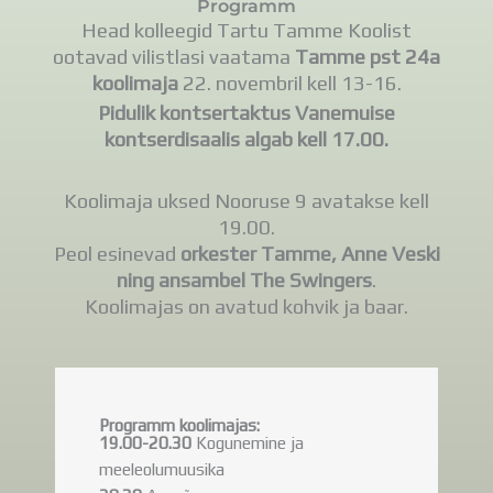
Programm
Head kolleegid Tartu
Tamme
Koolist
ootavad vilistlasi vaatama
Tamme
pst
24a
koolimaja
22. novembril kell 13-16.
Pidulik kontsertaktus Vanemuise
kontserdisaalis algab kell 17.00.
Koolimaja uksed Nooruse 9 avatakse kell
19.00.
Peol esinevad
orkester Tamme, Anne Veski
ning ansambel The Swingers
.
Koolimajas on avatud kohvik ja baar.
Programm koolimajas:
19.00-20.30
Kogunemine ja
meeleolumuusika