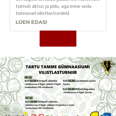
toimub aktus ja pidu, aga enne seda
toimuvad vilistlasturniirid
LOEN EDASI
VEEL UUDISEID