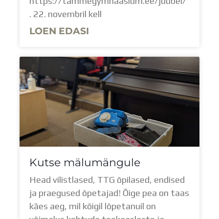
https://tammegymnaasium.ee/juubel/
. 22. novembril kell
LOEN EDASI
Kutse mälumängule
Head vilistlased, TTG õpilased, endised
ja praegused õpetajad! Õige pea on taas
käes aeg, mil kõigil lõpetanuil on