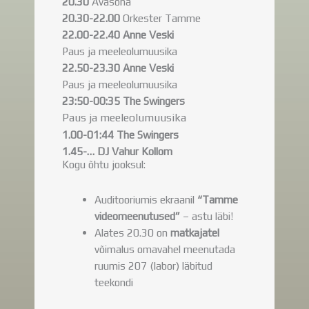
20.30
Avasõna
20.30-22.00
Orkester Tamme
22.00-22.40 Anne Veski
Paus ja meeleolumuusika
22.50-23.30 Anne Veski
Paus ja meeleolumuusika
23:50-00:35 The Swingers
Paus ja meeleolumuusika
1.00-01:44 The Swingers
1.45-… DJ Vahur Kollom
Kogu õhtu jooksul:
Auditooriumis ekraanil
“Tamme
videomeenutused”
– astu läbi!
Alates 20.30 on
matkajatel
võimalus omavahel meenutada
ruumis 207 (labor) läbitud
teekondi