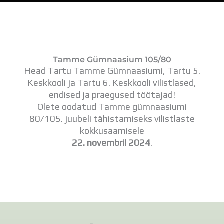
Distantsõpe
Kodukord
Projektid
ÜLDINFO
Sisseastumine
Tamme Gümnaasium 105/80
Meie kool
Head Tartu Tamme Gümnaasiumi, Tartu 5.
Dokumendid
Keskkooli ja Tartu 6. Keskkooli vilistlased,
Uudised
endised ja praegused töötajad!
Lapsevanemale
Olete oodatud Tamme gümnaasiumi
Vilistlastele
80/105. juubeli tähistamiseks vilistlaste
Toitlustamine
kokkusaamisele
Virtuaaltuur
22. novembril 2024
.
Õpilasesindus
Kontaktid
Tööpakkumised