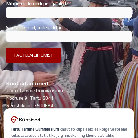
Mitmenda lennu lõpetaja oled?
Sisesta e-mail, millega liitud
Kontaktandmed
Tartu Tamme Gümnaasium
Nooruse 9, Tartu 50411
Registrikood: 75006842
kool@tammegymnaasium.ee
Küpsised
KONTAKTID
Tartu Tamme Gümnaasium
kasutab küpsiseid eelkõige veebilehe
Search
Search
külastatavuse statistika jälgimiseks ning kliendisõbraliku