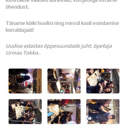
Distantsõpe
ühendust.
Kodukord
Projektid
Täname kõiki huvilisi ning messil kooli esindamise
ÜLDINFO
korraldajaid!
Sisseastumine
Meie kool
Dokumendid
Uudise edastas õppesuundade juht, õpetaja
Uudised
Urmas Tokko.
Lapsevanemale
Vilistlastele
Toitlustamine
Virtuaaltuur
Õpilasesindus
Kontaktid
Tööpakkumised