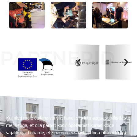
PARTNERID
Koolihoone valmimist rahastati Euroopa Liidu
Regionaalarengufondist
Kui oled meie õpilane või vilistlane, siis liitu aegsasti vilistlaste
meililistiga, et olla pärast kooli lõpetamist kursis kõige
vajalikuga. Lubame, et spämmi ei saada ja liiga tihti ei kirjuta.