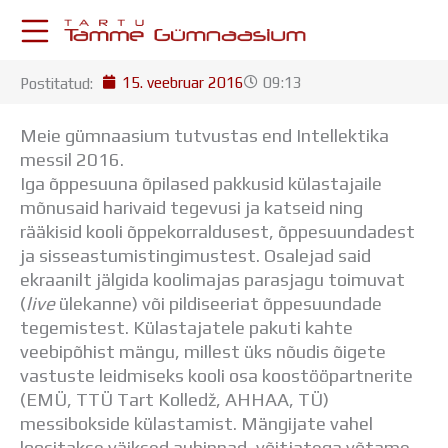
Skip
to
content
15. veebruar 2016
09:13
Postitatud:
KESKKONNAD
Stuudium
Meie gümnaasium tutvustas end Intellektika
Postkast
messil 2016.
Drive
Iga õppesuuna õpilased pakkusid külastajaile
Tamme TV
mõnusaid harivaid tegevusi
ja katseid ning
Tamme Leht
rääkisid kooli õppekorraldusest, õppesuundadest
Kooliraadio
ja sisseastumistingimustest. Osalejad said
Koorilaul
ekraanilt jälgida koolimajas parasjagu toimuvat
ÕPPETÖÖ
(
live
ülekanne) või pildiseeriat õppesuundade
Tunniplaan
tegemistest. Külastajatele pakuti kahte
Aastaplaan
veebipõhist mängu, millest üks nõudis õigete
Õppekava
vastuste leidmiseks kooli osa koostööpartnerite
Ainepassid
(EMÜ, TTÜ Tart Kolledž, AHHAA, TÜ)
Huviringid
messibokside külastamist. Mängijate vahel
Õpilastööd (UPT)
loositakse väiksed auhinnad, võitjatega võtame