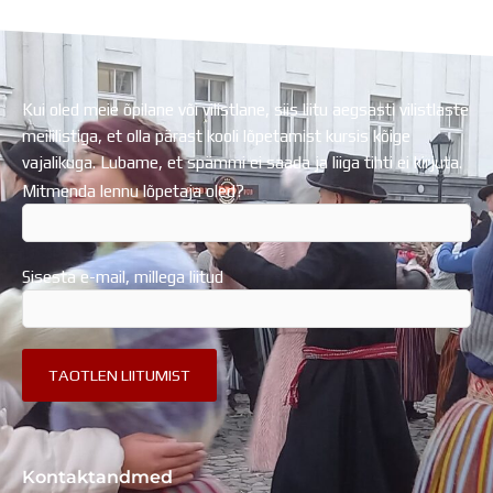
Regionaalarengufondist
Kui oled meie õpilane või vilistlane, siis liitu aegsasti vilistlaste
meililistiga, et olla pärast kooli lõpetamist kursis kõige
vajalikuga. Lubame, et spämmi ei saada ja liiga tihti ei kirjuta.
Mitmenda lennu lõpetaja oled?
Sisesta e-mail, millega liitud
Kontaktandmed