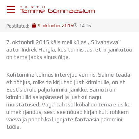
Skip
to
content
9. oktoober 2015
14:06
Postitatud:
KESKKONNAD
Stuudium
7. oktoobril 2015 käis meil külas ,,Süvahavva’’
Postkast
autor Indrek Hargla, kes tunnistas, et kirjanikutöö
Drive
on tema jaoks ainus õige.
Tamme TV
Tamme Leht
Kohtumine toimus intervjuu vormis. Saime teada,
Kooliraadio
et põhjus, miks ta kirjutab just kriminulle, on et
Koorilaul
Eestis ei ole palju krimikirjanikke. Samuti on
ÕPPETÖÖ
kriminullid salapärased ja justkui nagu
Tunniplaan
mõistatused. Väga tähtsal kohal on tema elus ka
Aastaplaan
ulmekirjandus, sest see nõuab kirjanikult rohkem
Õppekava
vaeva ja paneb ka lugejate fantaasia paremini
Ainepassid
tööle.
Huviringid
Õpilastööd (UPT)