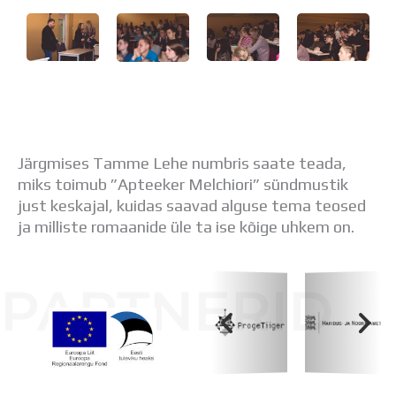
Distantsõpe
Kodukord
Projektid
ÜLDINFO
Sisseastumine
Meie kool
Dokumendid
Uudised
Järgmises Tamme Lehe numbris saate teada,
Lapsevanemale
miks toimub ”Apteeker Melchiori” sündmustik
Vilistlastele
just keskajal, kuidas saavad alguse tema teosed
Toitlustamine
ja milliste romaanide üle ta ise kõige uhkem on.
Virtuaaltuur
Õpilasesindus
PARTNERID
Kontaktid
Tööpakkumised
Koolihoone valmimist rahastati Euroopa Liidu