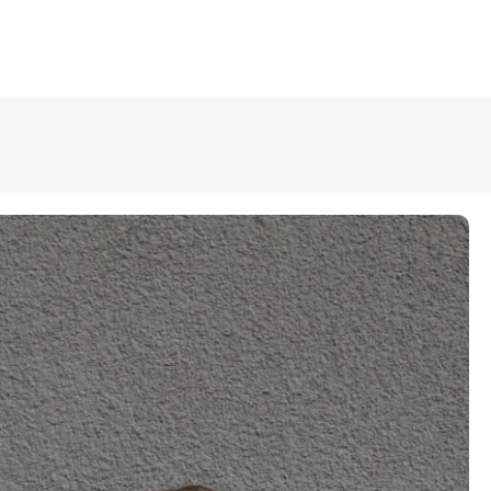
ÜLDINFO
Sisseastumine
Meie kool
Dokumendid
Uudised
Lapsevanemale
Vilistlastele
Toitlustamine
Virtuaaltuur
Õpilasesindus
Kontaktid