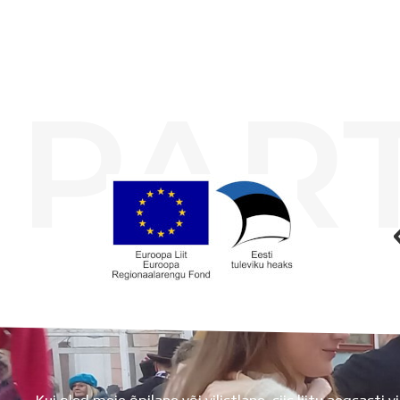
PAR
Koolihoone valmimist rahastati Euroopa Liidu Regionaalarengufondist