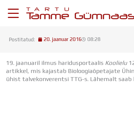
Skip
to
content
20. jaanuar 2016
08:28
Postitatud:
KESKKONNAD
Stuudium
19. jaanuaril ilmus haridusportaalis
Koolielu
12
Postkast
artikkel,
mis kajastab Bioloogiaõpetajate Ühi
Drive
ühist talvekonverentsi TTG-s. Lähemalt saab
Tamme TV
Tamme Leht
Kooliraadio
Koorilaul