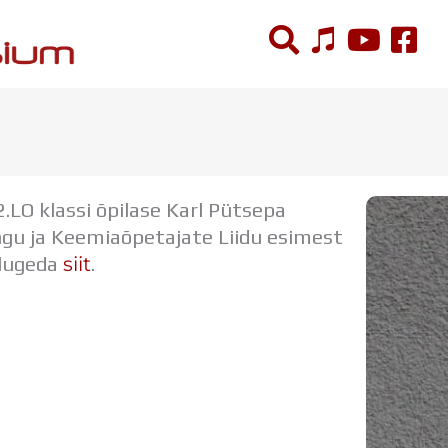
ÕPPETÖÖ
Tunniplaan
.LO klassi õpilase Karl Pütsepa
Aastaplaan
ngu ja Keemiaõpetajate Liidu esimest
Õppekava
siit
 lugeda
.
Ainepassid
Huviringid
Õpilastööd (UPT)
Distantsõpe
Kodukord
Projektid