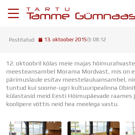
Skip
to
content
13. oktoober 2015
08:12
Postitatud:
KESKKONNAD
Stuudium
12. oktoobril kõlas meie majas hõimurahvast
Postkast
meesteansambel Morama Mordvast, mis on e
Drive
pärimuslaule esitav meestelauluansambel, ni
tuntud kui soome-ugri kultuuripealinna Obini
Tamme TV
külastasid meid Eesti Hõimupäevade raames ja
Tamme Leht
koolipere võttis neid hea meelega vastu.
Kooliraadio
Koorilaul