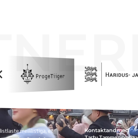
TNER
Kontaktandmed
listlaste meililistiga, et
Tartu Tamme Gümnaa