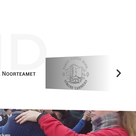
ID
sium