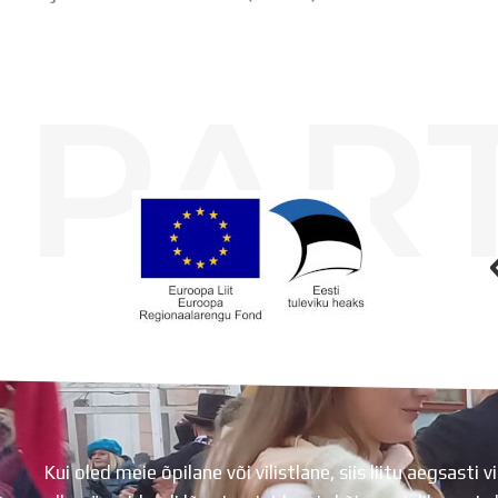
PAR
Koolihoone valmimist rahastati Euroopa Liidu Regionaalarengufondist
Kui oled meie õpilane või vilistlane, siis liitu aegsasti vi