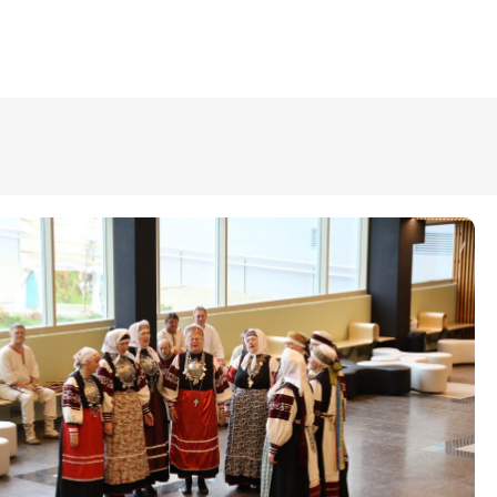
ÜLDINFO
Sisseastumine
Meie kool
Dokumendid
Uudised
Lapsevanemale
Vilistlastele
Toitlustamine
Virtuaaltuur
Õpilasesindus
Kontaktid