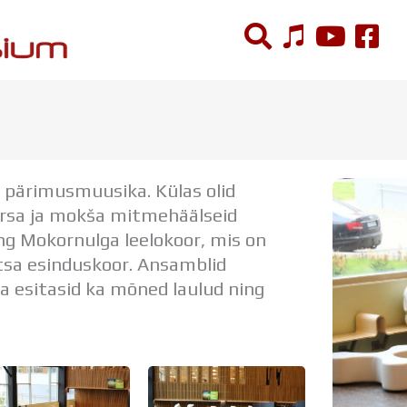
ÕPPETÖÖ
Tunniplaan
e pärimusmuusika.
Külas olid
Aastaplaan
rsa ja mokša mitmehäälseid
Õppekava
ng Mokornulga leelokoor, mis on
Ainepassid
tsa esinduskoor. Ansamblid
Huviringid
 esitasid ka mõned laulud ning
Õpilastööd (UPT)
Distantsõpe
Kodukord
Projektid