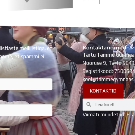
Kontaktandmed
listlaste meililistiga, et
Tartu Tamme Gümnaa
Lubame, et spämmi ei
Nooruse 9, Tartu 504
Registrikood: 750068
kool@tammegymnaasi
KONTAKTID
Search
Search
Viimati muudetud: 6. 