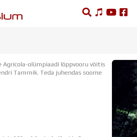
ÕPPETÖÖ
Tunniplaan
le Agricola-olümpiaadi lõppvooru võitis
Aastaplaan
ndri Tammik. Teda juhendas soome
Õppekava
Ainepassid
Huviringid
Õpilastööd (UPT)
Distantsõpe
Kodukord
Projektid