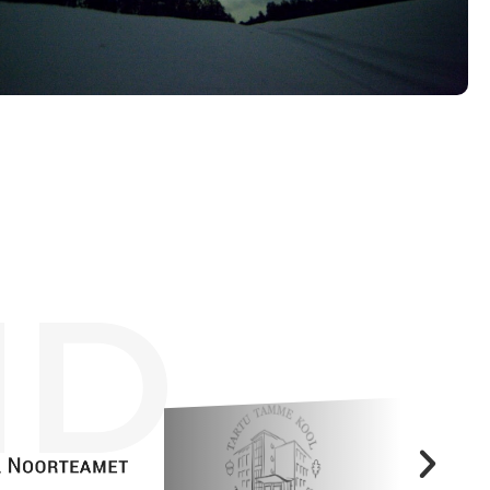
Tööpakkumised
ID