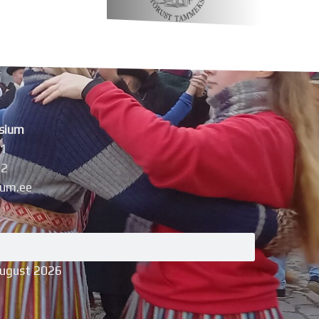
sium
11
42
um.ee
august 2026