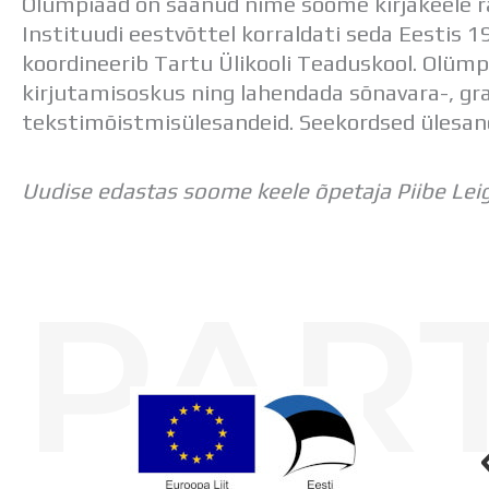
O
lümpiaad on saanud nime soome kirjakeele raj
Instituudi eestvõttel korraldati seda Eestis 1
koordineerib Tartu Ülikooli Teaduskool. Olümpia
kirjutamisoskus ning lahendada sõnavara-, gr
tekstimõistmisülesandeid. Seekordsed ülesan
Uudise edastas soome keele õpetaja Piibe Leig
PAR