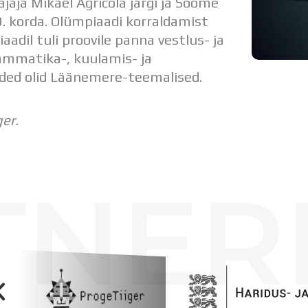
aja Mikael Agricola järgi ja Soome
9. korda. Olümpiaadi korraldamist
adil tuli proovile panna vestlus- ja
ammatika-, kuulamis- ja
ded olid Läänemere-teemalised.
er.
TNER