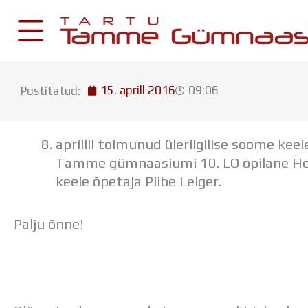
Skip
to
content
15. aprill 2016
09:06
Postitatud:
KESKKONNAD
Stuudium
aprillil toimunud üleriigilise soome kee
Postkast
Tamme gümnaasiumi 10. LO õpilane He
Drive
keele õpetaja Piibe Leiger.
Tamme TV
Palju õnne!
Tamme Leht
Kooliraadio
Koorilaul