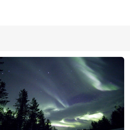
ÜLDINFO
Sisseastumine
Meie kool
Dokumendid
Uudised
Lapsevanemale
Vilistlastele
Toitlustamine
Virtuaaltuur
Õpilasesindus
Kontaktid