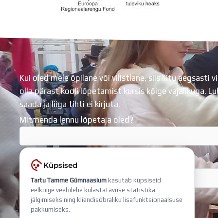
Koolihoone valmimist rahastati Euroopa Liidu Regionaalarengufondist
Kui oled meie õpilane või vilistlane, siis liitu aegsasti vi
olla pärast kooli lõpetamist kursis kõige vajalikuga. 
saada ja liiga tihti ei kirjuta.
Mitmenda lennu lõpetaja oled?
Sisesta e-mail, millega liitud
Küpsised
Tartu Tamme Gümnaasium
kasutab küpsiseid
eelkõige veebilehe külastatavuse statistika
jälgimiseks ning kliendisõbraliku lisafunktsionaalsuse
pakkumiseks.