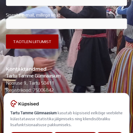
Sisesta e-mail, millega liitud
Kontaktandmed
Tartu Tamme Gümnaasium
Nooruse 9, Tartu 50411
Registrikood: 75006842
kool@tammegymnaasium.ee
Küpsised
KONTAKTID
Tartu Tamme Gümnaasium
kasutab küpsiseid eelkõige veebilehe
Search
Search
külastatavuse statistika jälgimiseks ning kliendisõbraliku
lisafunktsionaalsuse pakkumiseks.
Viimati muudetud: 5. august 2026