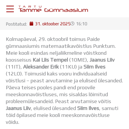
Skip
to
content
31. oktoober 2025
16:10
Postitatud:
KESKKONNAD
Stuudium
Kolmapäeval, 29. oktoobril toimus Paide
Postkast
gümnaasiumis matemaatikavõistlus Punktum.
Drive
Meie kooli esindas neljaliikmeline võistkond
Tamme TV
koosseisus
Kai Liis Tempel
(10ME),
Jaanus Liiv
Tamme Leht
(11IT),
Aleksander Erik
(11KU) ja
Siim Ilves
Kooliraadio
(12LO). Toimusid kaks vooru individuaalseid
Koorilaul
võistlusi – peast arvutamine ja elulised ülesanded.
ÕPPETÖÖ
Päeva teises pooles pandi end proovile
Tunniplaan
meeskonnavõistluses, mis sisaldas lõimitud
Aastaplaan
probleemülesandeid. Peast arvutamise võitis
Õppekava
Jaanus Liiv
, elulised ülesanded
Siim Ilves
, samuti
Ainepassid
tõid õpilased meie kooli meeskonnavõistluse
Huviringid
võidu.
Õpilastööd (UPT)