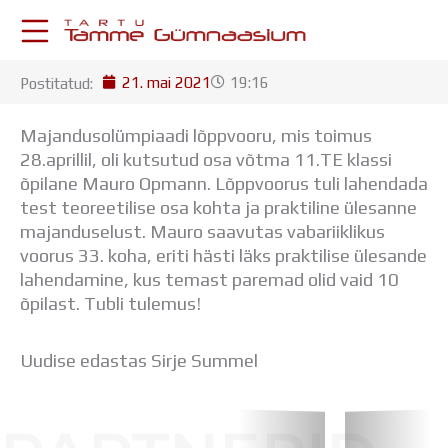
Skip
to
content
21. mai 2021
19:16
Postitatud:
KESKKONNAD
Stuudium
Majandusolümpiaadi lõppvooru, mis toimus
Postkast
28.aprillil, oli kutsutud osa võtma 11.TE klassi
Drive
õpilane Mauro Opmann. Lõppvoorus tuli lahendada
Tamme TV
test teoreetilise osa kohta ja praktiline ülesanne
Tamme Leht
majanduselust.
Mauro saavutas vabariiklikus
Kooliraadio
voorus 33. koha, eriti hästi läks praktilise ülesande
Koorilaul
lahendamine, kus temast paremad olid vaid 10
ÕPPETÖÖ
õpilast. Tubli tulemus!
Tunniplaan
Aastaplaan
Uudise edastas Sirje Summel
Õppekava
Ainepassid
Huviringid
Õpilastööd (UPT)