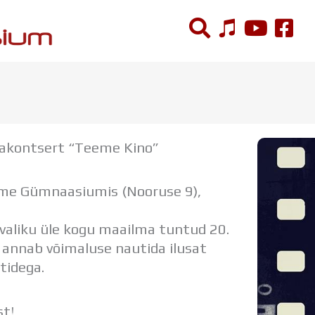
ÕPPETÖÖ
Tunniplaan
kakontsert “Teeme Kino”
Aastaplaan
Õppekava
Ainepassid
mme Gümnaasiumis (Nooruse 9),
Huviringid
Õpilastööd (UPT)
valiku üle kogu maailma tuntud 20.
Distantsõpe
t annab võimaluse nautida ilusat
Kodukord
tidega.
Projektid
st!