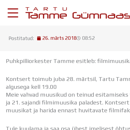
Skip
to
content
26. märts 2018
08:52
Postitatud:
KESKKONNAD
Stuudium
Puhkpilliorkester Tamme esitleb: filmimuusi
Postkast
Drive
Kontsert toimub juba 28. märtsil, Tartu Ta
algusega kell 19.00
Tamme TV
Meie vahvad muusikud on teinud esitamiseks 
Tamme Leht
ja 21. sajandi filmimuusika paladest. Kontser
Kooliraadio
muusikat ja harida ennast huvitavate filmifak
Koorilaul
Tule kuulama ja saa osa ühest imelisest õhtu