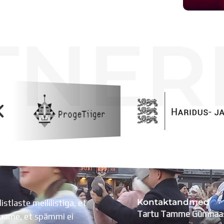
TNER
Kontaktandmed
listlaste meililistiga, et
Tartu Tamme Gümnaa
Lubame, et spämmi ei