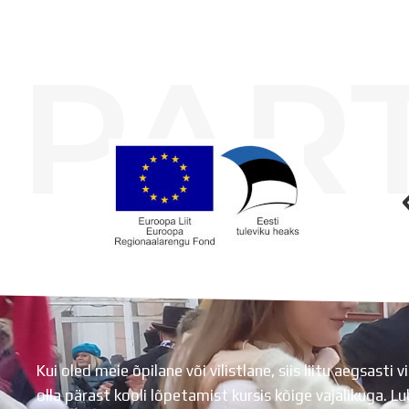
PAR
Koolihoone valmimist rahastati Euroopa Liidu Regionaalarengufondist
Kui oled meie õpilane või vilistlane, siis liitu aegsasti vi
olla pärast kooli lõpetamist kursis kõige vajalikuga. 