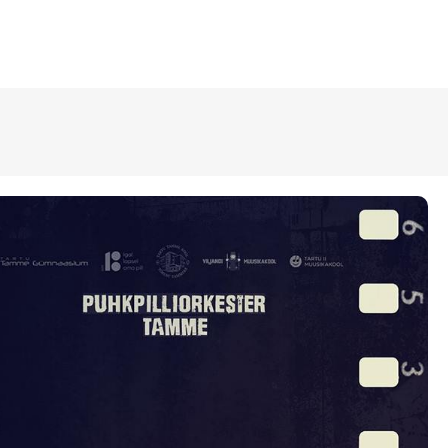
ÜLDINFO
Sisseastumine
Meie kool
Dokumendid
Uudised
Lapsevanemale
Vilistlastele
Toitlustamine
Virtuaaltuur
Õpilasesindus
Kontaktid