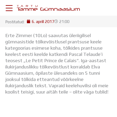
Skip
to
content
6. aprill 2017
21:00
Postitatud:
KESKKONNAD
Stuudium
Erte Zimmer (10Lo) saavutas üleriigilisel
Postkast
gümnasistide tõlkevõistlusel prantsuse keele
Drive
kategoorias esimese koha, tõlkides prantsuse
Tamme TV
keelest eesti keelde katkendi Pascal Telaude’i
Tamme Leht
teosest „Le Petit Prince de Calais“.
Iga-aastast
Kooliraadio
ilukirjanduslikku tõlkevõistlust korraldab Elva
Koorilaul
Gümnaasium, õpilaste ülesandeks on 5 tunni
ÕPPETÖÖ
jooksul tõlkida etteantud võõrkeelne
Tunniplaan
ilukirjanduslik tekst. Vapraid keelehuvilisi oli meie
Aastaplaan
koolist teisigi, suur aitäh teile – olite väga tublid!
Õppekava
Ainepassid
Huviringid
Õpilastööd (UPT)