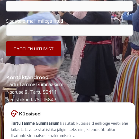
Sisesta e-mail, millega liitud
Kontaktandmed
Tartu Tamme Gümnaasium
Nooruse 9, Tartu 50411
Registrikood: 75006842
kool@tammegymnaasium.ee
Küpsised
KONTAKTID
Tartu Tamme Gümnaasium
kasutab küpsiseid eelkõige veebilehe
Search
Search
külastatavuse statistika jälgimiseks ning kliendisõbraliku
lisafunktsionaalsuse pakkumiseks.