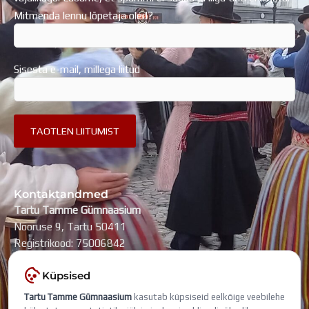
Mitmenda lennu lõpetaja oled?
Sisesta e-mail, millega liitud
Kontaktandmed
Tartu Tamme Gümnaasium
Nooruse 9, Tartu 50411
Registrikood: 75006842
kool@tammegymnaasium.ee
Küpsised
KONTAKTID
Tartu Tamme Gümnaasium
kasutab küpsiseid eelkõige veebilehe
Search
Search