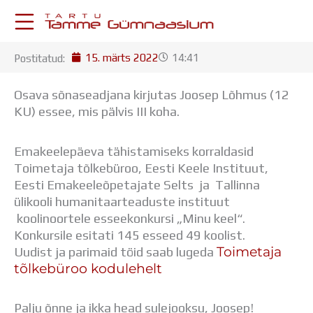
Skip
to
content
15. märts 2022
14:41
Postitatud:
KESKKONNAD
Stuudium
Osava sõnaseadjana kirjutas Joosep Lõhmus (12
Postkast
KU) essee, mis pälvis III koha.
Drive
Tamme TV
Emakeelepäeva tähistamiseks korraldasid
Tamme Leht
Toimetaja tõlkebüroo, Eesti Keele Instituut,
Kooliraadio
Eesti Emakeeleõpetajate Selts ja Tallinna
Koorilaul
ülikooli humanitaarteaduste instituut
ÕPPETÖÖ
koolinoortele esseekonkursi „Minu keel“.
Tunniplaan
Konkursile esitati 145 esseed 49 koolist.
Aastaplaan
Toimetaja
Uudist ja parimaid töid saab lugeda
Õppekava
tõlkebüroo kodulehelt
Ainepassid
Huviringid
Õpilastööd (UPT)
Palju õnne ja ikka head sulejooksu, Joosep!