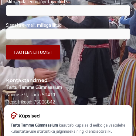
Mitmenda lennu lõpetaja oled?
Sisesta e-mail, millega liitud
Kontaktandmed
Tartu Tamme Gümnaasium
Nooruse 9, Tartu 50411
Registrikood: 75006842
kool@tammegymnaasium.ee
Küpsised
KONTAKTID
Tartu Tamme Gümnaasium
kasutab küpsiseid eelkõige veebilehe
Search
Search
külastatavuse statistika jälgimiseks ning kliendisõbraliku