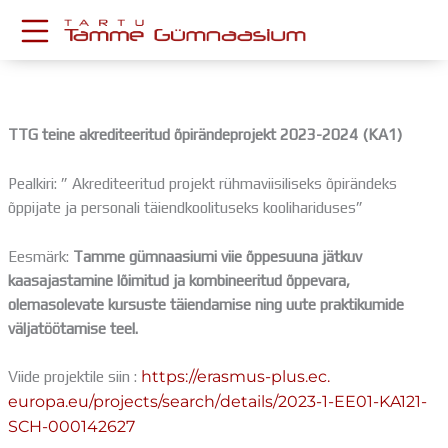
Skip
to
content
KESKKONNAD
Stuudium
TTG teine akrediteeritud õpirändeprojekt 2023-2024 (KA1)
Postkast
Drive
Pealkiri: ” Akrediteeritud projekt rühmaviisiliseks õpirändeks
Tamme TV
õppijate ja personali täiendkoolituseks koolihariduses”
Tamme Leht
Kooliraadio
Eesmärk:
Tamme gümnaasiumi viie õppesuuna jätkuv
Koorilaul
kaasajastamine lõimitud ja kombineeritud õppevara,
ÕPPETÖÖ
olemasolevate kursuste täiendamise ning uute praktikumide
Tunniplaan
väljatöötamise teel.
Aastaplaan
Õppekava
Viide projektile siin :
https://erasmus-plus.ec.
Ainepassid
europa.eu/projects/search/
details/2023-1-EE01-KA121-
Huviringid
SCH-
000142627
Õpilastööd (UPT)