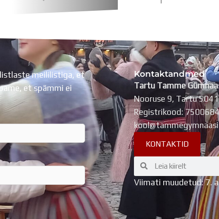
Kontaktandmed
listlaste meililistiga, et
Tartu Tamme Gümnaa
Lubame, et spämmi ei
Nooruse 9, Tartu 504
Registrikood: 750068
kool@tammegymnaasi
KONTAKTID
Search
Search
Viimati muudetud: 7. 