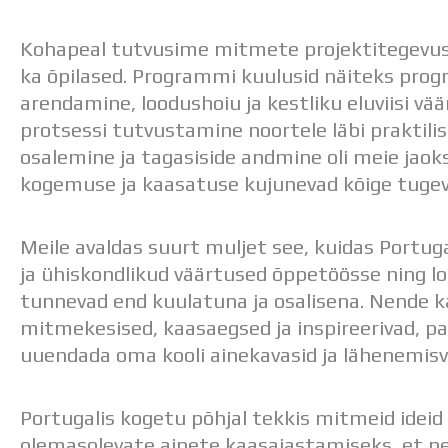
Kohapeal tutvusime mitmete projektitegevuste
ka õpilased. Programmi kuulusid näiteks pro
arendamine, loodushoiu ja kestliku eluviisi v
protsessi tutvustamine noortele läbi praktilis
osalemine ja tagasiside andmine oli meie jaoks v
kogemuse ja kaasatuse kujunevad kõige tuge
Meile avaldas suurt muljet see, kuidas Portuga
ja ühiskondlikud väärtused õppetöösse ning l
tunnevad end kuulatuna ja osalisena. Nende 
mitmekesised, kaasaegsed ja inspireerivad, p
uuendada oma kooli ainekavasid ja lähenemisvi
Portugalis kogetu põhjal tekkis mitmeid ideid
olemasolevate ainete kaasajastamiseks, et n