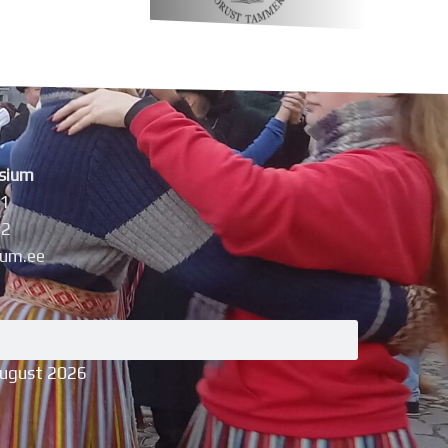
sium
11
42
um.ee
august 2026