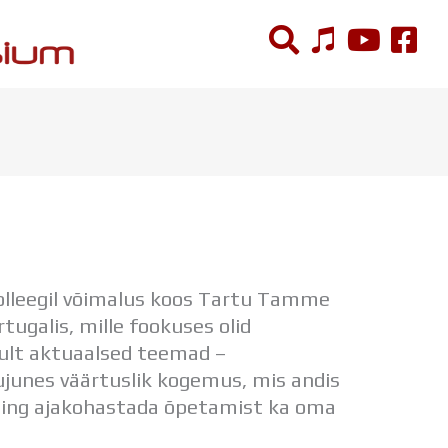
ÕPPETÖÖ
Tunniplaan
Aastaplaan
Õppekava
Ainepassid
Huviringid
olleegil võimalus koos Tartu Tamme
Õpilastööd (UPT)
ugalis, mille fookuses olid
Distantsõpe
ult aktuaalsed teemad –
Kodukord
kujunes väärtuslik kogemus, mis andis
Projektid
a ning ajakohastada õpetamist ka oma