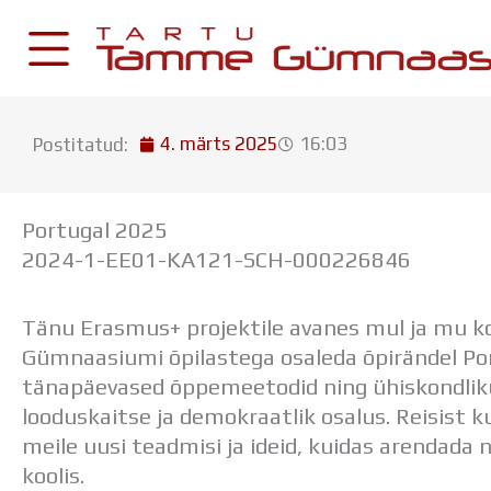
Skip
to
content
4. märts 2025
16:03
Postitatud:
KESKKONNAD
Stuudium
Portugal 2025
Postkast
2024-1-EE01-KA121-SCH-
000226846
Drive
Tänu Erasmus+ projektile avanes mul ja mu k
Tamme TV
Gümnaasiumi õpilastega osaleda õpirändel Port
Tamme Leht
tänapäevased õppemeetodid ning ühiskondlik
Kooliraadio
looduskaitse ja demokraatlik osalus. Reisist 
Koorilaul
meile uusi teadmisi ja ideid, kuidas arendad
koolis.