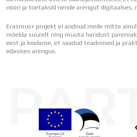
noori ja toetaksid nende arengut digitaalses,
Erasmus+ projekt ei andnud meile mitte ainult 
mõelda suurelt ning muuta haridust paremak
eest ja loodame, et saadud teadmised ja prakt
edasises arengus.
PAR