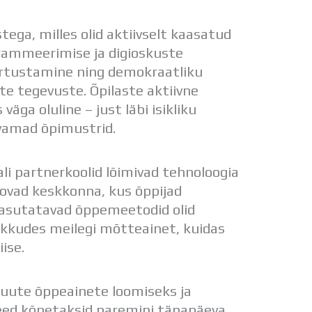
ga, milles olid aktiivselt kaasatud
grammeerimise ja digioskuste
äärtustamine ning demokraatliku
te tegevuste. Õpilaste aktiivne
äga oluline – just läbi isikliku
vamad õpimustrid.
li partnerkoolid lõimivad tehnoloogia
oovad keskkonna, kus õppijad
kasutatavad õppemeetodid olid
akkudes meilegi mõtteainet, kuidas
ise.
 uute õppeainete loomiseks ja
eed kõnetaksid paremini tänapäeva