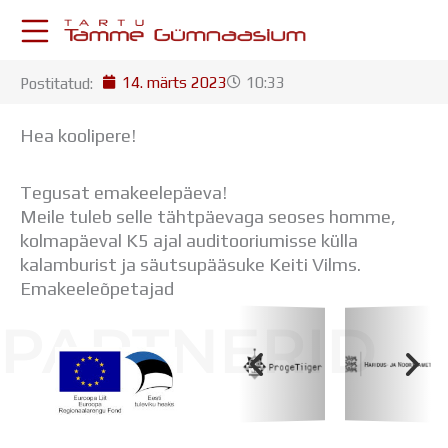
Skip
to
content
14. märts 2023
10:33
Postitatud:
KESKKONNAD
Stuudium
Hea koolipere!
Postkast
Drive
Tegusat emakeelepäeva!
Tamme TV
Meile tuleb selle tähtpäevaga seoses homme,
Tamme Leht
kolmapäeval K5 ajal auditooriumisse külla
Kooliraadio
kalamburist ja säutsupääsuke Keiti Vilms.
Koorilaul
Emakeeleõpetajad
ÕPPETÖÖ
Tunniplaan
PARTNERID
Aastaplaan
Õppekava
Ainepassid
Huviringid
Koolihoone valmimist rahastati Euroopa Liidu
Õpilastööd (UPT)