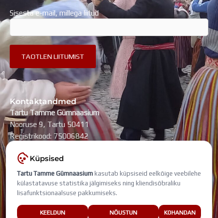
Sisesta e-mail, millega liitud
Kontaktandmed
Tartu Tamme Gümnaasium
Nooruse 9, Tartu 50411
Registrikood: 75006842
kool@tammegymnaasium.ee
Küpsised
KONTAKTID
Tartu Tamme Gümnaasium
kasutab küpsiseid eelkõige veebilehe
Search
Search
külastatavuse statistika jälgimiseks ning kliendisõbraliku
lisafunktsionaalsuse pakkumiseks.
Viimati muudetud: 7. august 2026
KEELDUN
NÕUSTUN
KOHANDAN