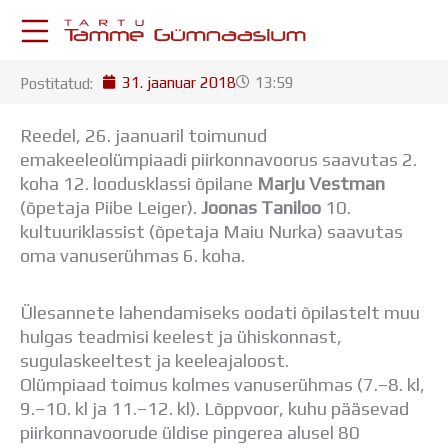
Skip
to
content
31. jaanuar 2018
13:59
Postitatud:
KESKKONNAD
Stuudium
Reedel, 26. jaanuaril toimunud
Postkast
emakeeleolümpiaadi piirkonnavoorus saavutas 2.
Drive
koha 12. loodusklassi õpilane
Marju Vestman
Tamme TV
(õpetaja Piibe Leiger).
Joonas Taniloo
10.
Tamme Leht
kultuuriklassist (õpetaja Maiu Nurka) saavutas
Kooliraadio
oma vanuserühmas 6. koha.
Koorilaul
ÕPPETÖÖ
Ülesannete lahendamiseks oodati õpilastelt muu
Tunniplaan
hulgas teadmisi keelest ja ühiskonnast,
Aastaplaan
sugulaskeeltest ja keeleajaloost.
Õppekava
Olümpiaad toimus kolmes vanuserühmas (7.–8. kl,
Ainepassid
9.–10. kl ja 11.–12. kl). Lõppvoor, kuhu pääsevad
Huviringid
piirkonnavoorude üldise pingerea alusel 80
Õpilastööd (UPT)