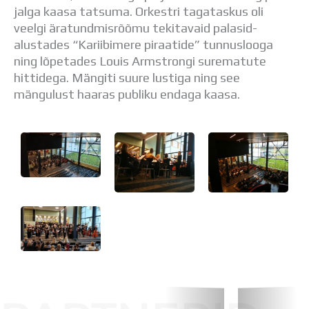
Distantsõpe
jalga kaasa tatsuma. Orkestri tagataskus oli
Kodukord
veelgi äratundmisrõõmu tekitavaid palasid-
Projektid
alustades “Kariibimere piraatide” tunnuslooga
ÜLDINFO
ning lõpetades Louis Armstrongi surematute
Sisseastumine
hittidega. Mängiti suure lustiga ning see
Meie kool
mängulust haaras publiku endaga kaasa.
Dokumendid
Uudised
Lapsevanemale
Vilistlastele
Toitlustamine
Virtuaaltuur
Õpilasesindus
Kontaktid
Tööpakkumised