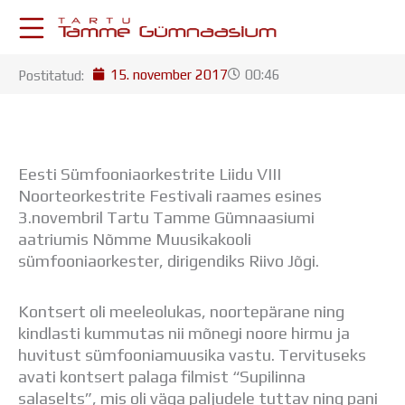
Skip
to
content
15. november 2017
00:46
Postitatud:
KESKKONNAD
Stuudium
Postkast
Drive
Eesti Sümfooniaorkestrite Liidu VIII
Tamme TV
Noorteorkestrite Festivali raames esines
Tamme Leht
3.novembril Tartu Tamme Gümnaasiumi
Kooliraadio
aatriumis Nõmme Muusikakooli
Koorilaul
sümfooniaorkester, dirigendiks Riivo Jõgi.
ÕPPETÖÖ
Tunniplaan
Aastaplaan
Kontsert oli meeleolukas, noortepärane ning
Õppekava
kindlasti kummutas nii mõnegi noore hirmu ja
Ainepassid
huvitust sümfooniamuusika vastu. Tervituseks
Huviringid
avati kontsert palaga filmist “Supilinna
Õpilastööd (UPT)
salaselts”, mis oli väga paljudele tuttav ning pani