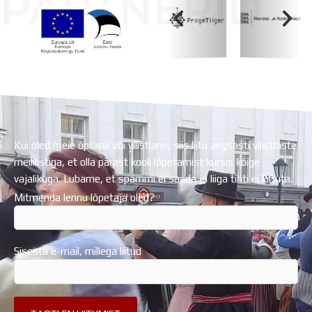
PARTNERID
Koolihoone valmimist rahastati Euroopa Liidu
Regionaalarengufondist
Kui oled meie õpilane või vilistlane, siis liitu aegsasti vilistlaste
meililistiga, et olla pärast kooli lõpetamist kursis kõige
vajalikuga. Lubame, et spämmi ei saada ja liiga tihti ei kirjuta.
Mitmenda lennu lõpetaja oled?
Sisesta e-mail, millega liitud