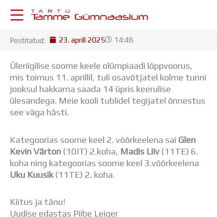
Skip
to
content
23. aprill 2025
14:48
Postitatud:
KESKKONNAD
Stuudium
Üleriigilise soome keele olümpiaadi lõppvoorus,
Postkast
mis toimus 11. aprillil, tuli osavõtjatel kolme tunni
Drive
jooksul hakkama saada 14 üpris keerulise
Tamme TV
ülesandega. Meie kooli tublidel tegijatel õnnestus
Tamme Leht
see väga hästi.
Kooliraadio
Koorilaul
Kategoorias soome keel 2. võõrkeelena sai
Glen
ÕPPETÖÖ
Kevin Värton
(10IT) 2.koha,
Madis Liiv
(11TE) 6.
Tunniplaan
koha ning kategoorias soome keel 3.võõrkeelena
Aastaplaan
Uku Kuusik
(11TE) 2. koha.
Õppekava
Ainepassid
Huviringid
Kiitus ja tänu!
Õpilastööd (UPT)
Uudise edastas Piibe Leiger